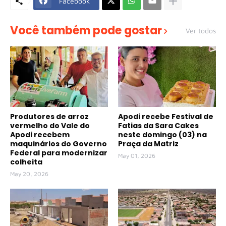
Facebook
Você também pode gostar
Ver todos
Produtores de arroz
Apodi recebe Festival de
vermelho do Vale do
Fatias da Sara Cakes
Apodi recebem
neste domingo (03) na
maquinários do Governo
Praça da Matriz
Federal para modernizar
May 01, 2026
colheita
May 20, 2026