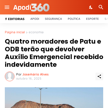
EDITORIAS
APODI
SEGURANÇA
POLÍTICA
ESPORTE
S
Página inicial
economia
Quatro moradores de Patu e
ODB terão que devolver
Auxílio Emergencial recebido
indevidamente
Por
Josemário Alves
outubro 16, 2025