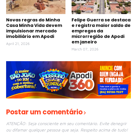
Novas regras do Minha
Felipe Guerra se destaca
Casa Minha Vida devem
e registra maior saldo de
impulsionar mercado
empregos da
imobiliário em Apodi
microrregião de Apodi
em janeiro
April 21, 2026
March 07, 2026
Postar um comentário
ATENÇÃO: Seja consciente em seu comentário. Evite denegrir
ou difamar qualquer pessoa que seja. Respeito acima de tudo!