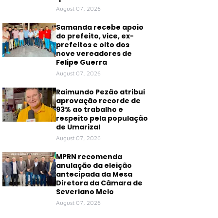
August 07, 2026
Samanda recebe apoio
do prefeito, vice, ex-
prefeitos e oito dos
nove vereadores de
Felipe Guerra
August 07, 2026
Raimundo Pezão atribui
aprovação recorde de
93% ao trabalho e
respeito pela população
de Umarizal
August 07, 2026
MPRN recomenda
anulação da eleição
antecipada da Mesa
Diretora da Câmara de
Severiano Melo
August 07, 2026