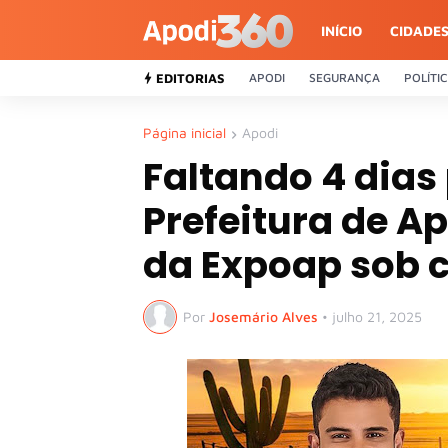
INÍCIO
CIDADE
EDITORIAS
APODI
SEGURANÇA
POLÍTI
Página inicial
Apodi
Faltando 4 dias
Prefeitura de A
da Expoap sob c
Por
Josemário Alves
•
julho 21, 2025