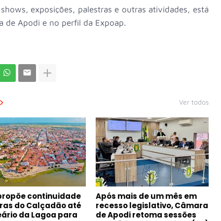
hows, exposições, palestras e outras atividades, está
ra de Apodi e no perfil da Expoap.
Ver todos
propõe continuidade
Após mais de um mês em
ras do Calçadão até
recesso legislativo, Câmara
eário da Lagoa para
de Apodi retoma sessões