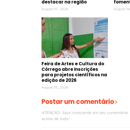
destacar na região
foment
August 07, 2026
August 06
Feira de Artes e Cultura do
Córrego abre inscrições
para projetos científicos na
edição de 2026
August 05, 2026
Postar um comentário
ATENÇÃO: Seja consciente em seu comentário. E
acima de tudo!