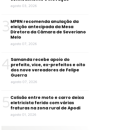
agosto 03, 2026
3
MPRN recomenda anulação da
eleição antecipada da Mesa
Diretora da Câmara de Severiano
Melo
agosto 07, 2026
4
Samanda recebe apoio do
prefeito, vice, ex-prefeitos e oito
dos nove vereadores de Felipe
Guerra
agosto 07, 2026
5
Colisão entre moto e carro deixa
eletricista ferido com várias
fraturas na zona rural de Apodi
agosto 01, 2026