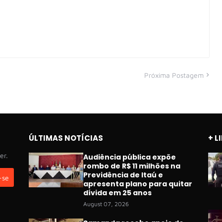
Próxima Postagem
ÚLTIMAS NOTÍCIAS
+ L
er.
Audiência pública expõe
rombo de R$ 11 milhões na
Previdência de Itaú e
apresenta plano para quitar
dívida em 25 anos
August 07, 2026