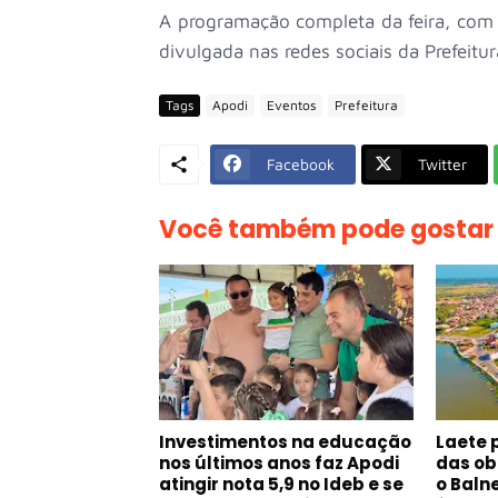
A programação completa da feira, com s
divulgada nas redes sociais da Prefeitu
Tags
Apodi
Eventos
Prefeitura
Facebook
Twitter
Você também pode gostar
Investimentos na educação
Laete 
nos últimos anos faz Apodi
das ob
atingir nota 5,9 no Ideb e se
o Baln