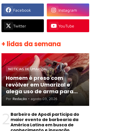
Facebook
Instagram
Twitter
YouTube
+ lidas da semana
NOTÍCIAS DE UMARIZAL
Homem é preso com
revólver em Umarizal e
alega uso de arma para
proteger R$ 3 mil em
Por
Redação
•
agosto 03, 2026
espécie
2
Barbeiro de Apodi participa do
maior evento de barbearia da
América Latina em busca de
conhecimento e inovação