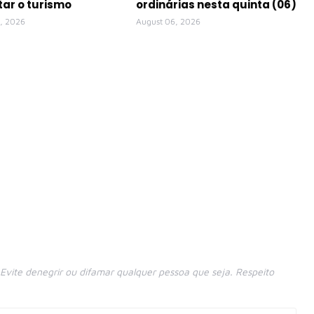
ar o turismo
ordinárias nesta quinta (06)
, 2026
August 06, 2026
vite denegrir ou difamar qualquer pessoa que seja. Respeito