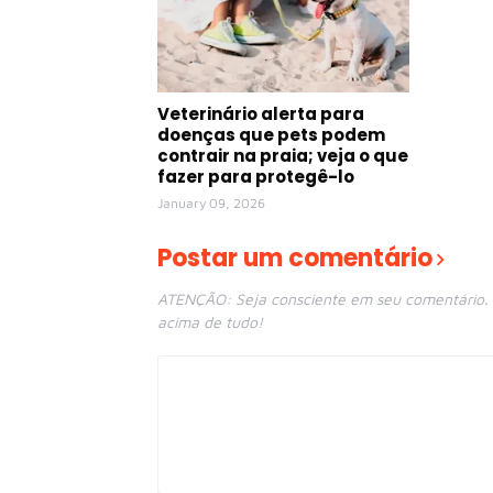
Veterinário alerta para
doenças que pets podem
contrair na praia; veja o que
fazer para protegê-lo
January 09, 2026
Postar um comentário
ATENÇÃO: Seja consciente em seu comentário. E
acima de tudo!