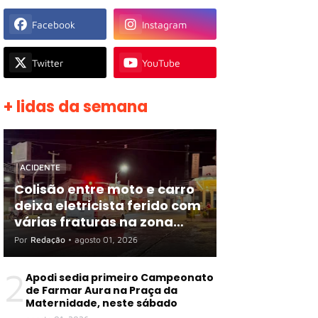
Facebook
Instagram
Twitter
YouTube
+ lidas da semana
ACIDENTE
Colisão entre moto e carro
deixa eletricista ferido com
várias fraturas na zona
rural de Apodi
Por
Redação
•
agosto 01, 2026
2
Apodi sedia primeiro Campeonato
de Farmar Aura na Praça da
Maternidade, neste sábado