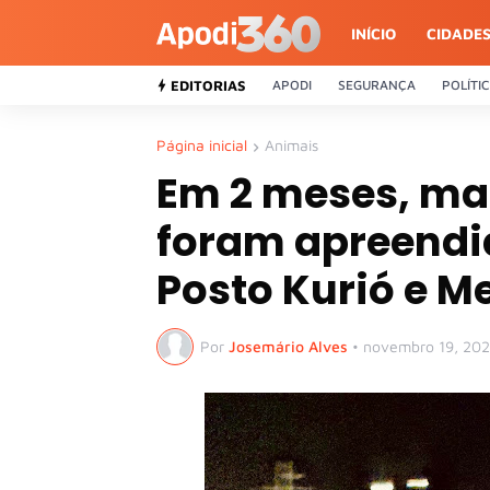
INÍCIO
CIDADE
EDITORIAS
APODI
SEGURANÇA
POLÍTI
Página inicial
Animais
Em 2 meses, ma
foram apreendi
Posto Kurió e Me
Por
Josemário Alves
•
novembro 19, 20