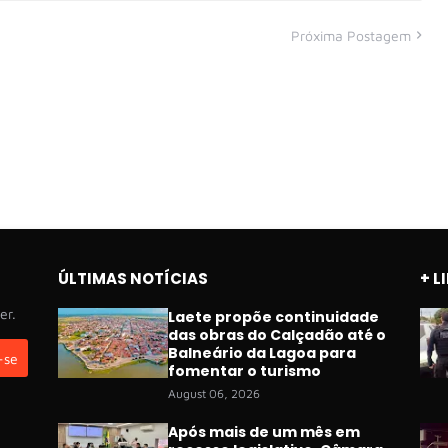
Próxima Postagem
ÚLTIMAS NOTÍCIAS
+ L
er.
Laete propõe continuidade
das obras do Calçadão até o
Balneário da Lagoa para
fomentar o turismo
August 06, 2026
Após mais de um mês em