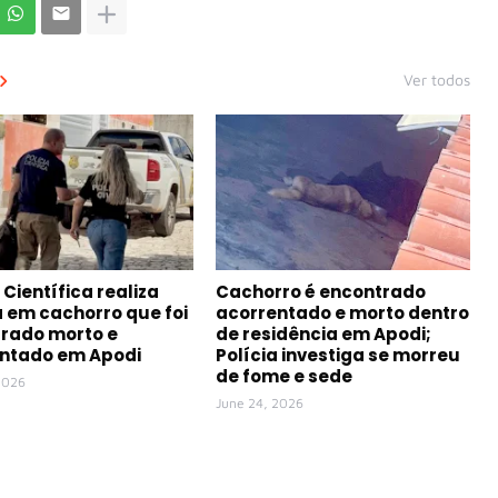
Ver todos
 Científica realiza
Cachorro é encontrado
a em cachorro que foi
acorrentado e morto dentro
rado morto e
de residência em Apodi;
ntado em Apodi
Polícia investiga se morreu
de fome e sede
2026
June 24, 2026