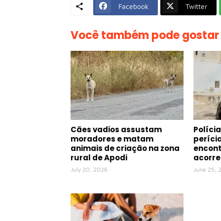
Facebook
Twitter
Você também pode gostar
Cães vadios assustam
Polícia
moradores e matam
períci
animais de criação na zona
encont
rural de Apodi
acorre
July 20, 2026
June 25, 