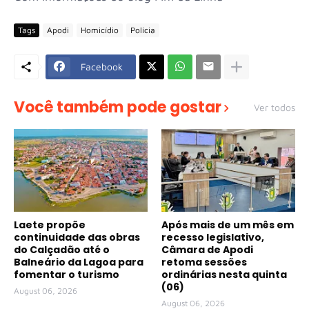
Tags
Apodi
Homicídio
Polícia
Facebook
Você também pode gostar
Ver todos
Laete propõe
Após mais de um mês em
continuidade das obras
recesso legislativo,
do Calçadão até o
Câmara de Apodi
Balneário da Lagoa para
retoma sessões
fomentar o turismo
ordinárias nesta quinta
(06)
August 06, 2026
August 06, 2026