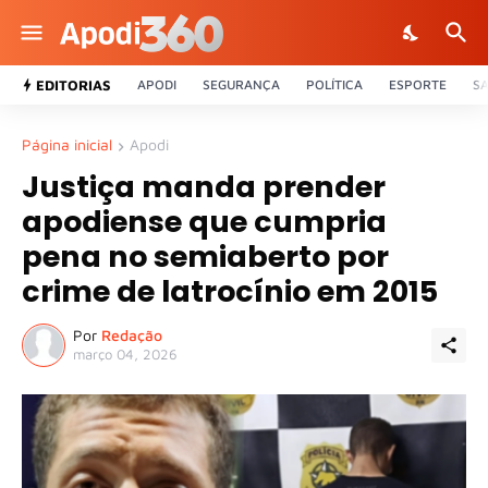
EDITORIAS
APODI
SEGURANÇA
POLÍTICA
ESPORTE
S
Página inicial
Apodi
Justiça manda prender
apodiense que cumpria
pena no semiaberto por
crime de latrocínio em 2015
Por
Redação
março 04, 2026