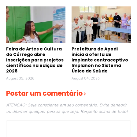
Feira de Artes e Cultura
Prefeitura de Apodi
do Córrego abre
inicia a oferta de
inscrições para projetos
implante contraceptivo
científicos na edição de
Implanon no Sistema
2026
Único de Saúde
August 05, 2026
August 04, 2026
Postar um comentário
ATENÇÃO: Seja consciente em seu comentário. Evite denegrir
ou difamar qualquer pessoa que seja. Respeito acima de tudo!