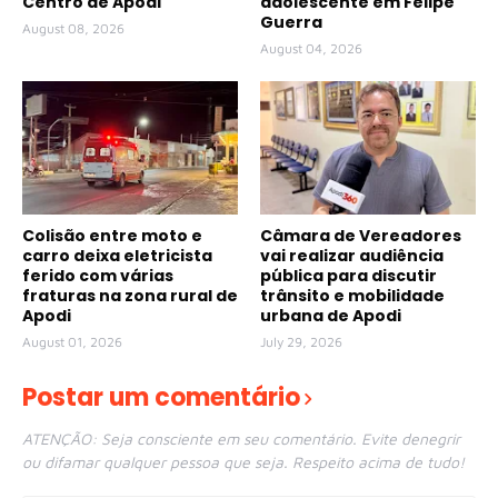
Centro de Apodi
adolescente em Felipe
Guerra
August 08, 2026
August 04, 2026
Colisão entre moto e
Câmara de Vereadores
carro deixa eletricista
vai realizar audiência
ferido com várias
pública para discutir
fraturas na zona rural de
trânsito e mobilidade
Apodi
urbana de Apodi
August 01, 2026
July 29, 2026
Postar um comentário
ATENÇÃO: Seja consciente em seu comentário. Evite denegrir
ou difamar qualquer pessoa que seja. Respeito acima de tudo!