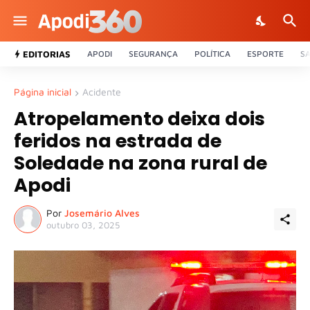
EDITORIAS
APODI
SEGURANÇA
POLÍTICA
ESPORTE
S
Página inicial
Acidente
Atropelamento deixa dois
feridos na estrada de
Soledade na zona rural de
Apodi
Por
Josemário Alves
outubro 03, 2025