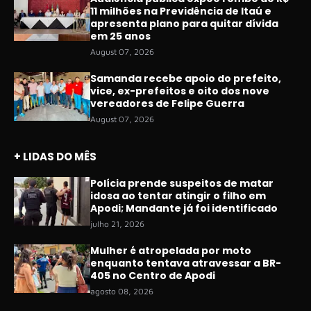
11 milhões na Previdência de Itaú e
apresenta plano para quitar dívida
em 25 anos
August 07, 2026
Samanda recebe apoio do prefeito,
vice, ex-prefeitos e oito dos nove
vereadores de Felipe Guerra
August 07, 2026
+ LIDAS DO MÊS
Polícia prende suspeitos de matar
idosa ao tentar atingir o filho em
Apodi; Mandante já foi identificado
julho 21, 2026
Mulher é atropelada por moto
enquanto tentava atravessar a BR-
405 no Centro de Apodi
agosto 08, 2026