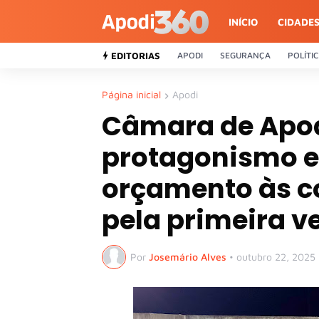
INÍCIO
CIDADE
EDITORIAS
APODI
SEGURANÇA
POLÍTI
Página inicial
Apodi
Câmara de Apo
protagonismo e
orçamento às c
pela primeira v
Por
Josemário Alves
•
outubro 22, 2025