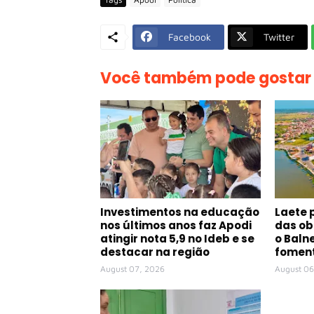
Facebook
Twitter
Você também pode gostar
Investimentos na educação
Laete 
nos últimos anos faz Apodi
das ob
atingir nota 5,9 no Ideb e se
o Baln
destacar na região
foment
August 07, 2026
August 06