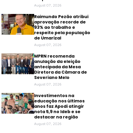
August 07, 2026
Raimundo Pezão atribui
aprovação recorde de
93% ao trabalho e
respeito pela população
de Umarizal
August 07, 2026
MPRN recomenda
anulação da eleição
antecipada da Mesa
Diretora da Câmara de
Severiano Melo
August 07, 2026
Investimentos na
educação nos últimos
anos faz Apodi atingir
nota 5,9 no Ideb e se
destacar na região
August 07, 2026