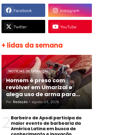
Facebook
Instagram
Twitter
YouTube
+ lidas da semana
NOTÍCIAS DE UMARIZAL
Homem é preso com
revólver em Umarizal e
alega uso de arma para
proteger R$ 3 mil em
Por
Redação
•
agosto 03, 2026
espécie
2
Barbeiro de Apodi participa do
maior evento de barbearia da
América Latina em busca de
conhecimento e inovação