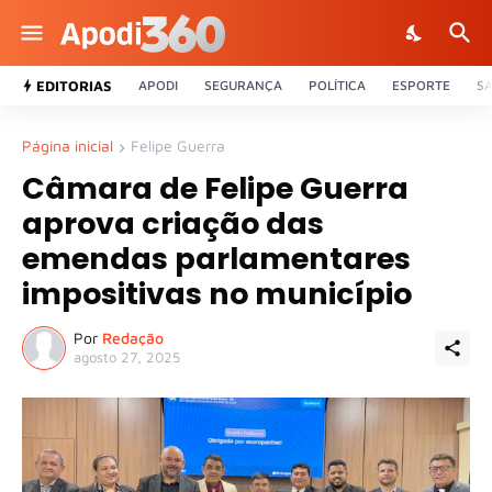
EDITORIAS
APODI
SEGURANÇA
POLÍTICA
ESPORTE
S
Página inicial
Felipe Guerra
Câmara de Felipe Guerra
aprova criação das
emendas parlamentares
impositivas no município
Por
Redação
agosto 27, 2025