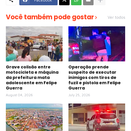
Você também pode gostar
Ver todos
Grave colisão entre
Operação prende
motocicleta e máquina
suspeito de executar
da prefeitura mata
inimigos com tiros de
adolescente em Felipe
fuzil e pistola em Felipe
Guerra
Guerra
August 04, 2026
July 25, 2026