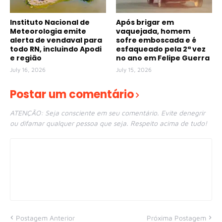
Instituto Nacional de
Após brigar em
Meteorologia emite
vaquejada, homem
alerta de vendaval para
sofre emboscada e é
todo RN, incluindo Apodi
esfaqueado pela 2ª vez
e região
no ano em Felipe Guerra
July 16, 2026
July 15, 2026
Postar um comentário
ATENÇÃO: Seja consciente em seu comentário. Evite denegrir
ou difamar qualquer pessoa que seja. Respeito acima de tudo!
Postagem Anterior
Próxima Postagem