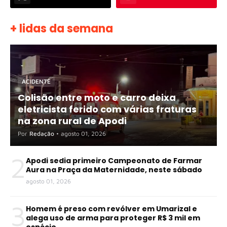
+ lidas da semana
ACIDENTE
Colisão entre moto e carro deixa
eletricista ferido com várias fraturas
na zona rural de Apodi
Por
Redação
•
agosto 01, 2026
2
Apodi sedia primeiro Campeonato de Farmar
Aura na Praça da Maternidade, neste sábado
agosto 01, 2026
3
Homem é preso com revólver em Umarizal e
alega uso de arma para proteger R$ 3 mil em
espécie