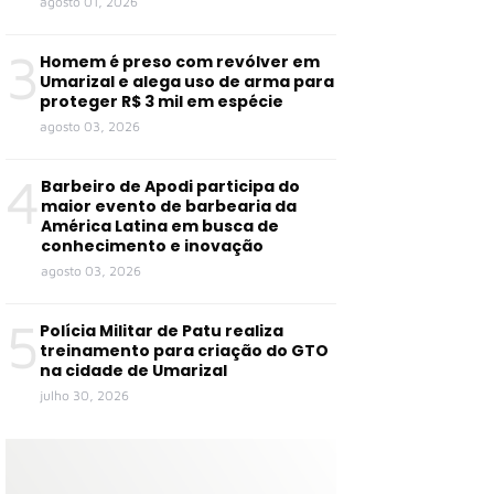
agosto 01, 2026
3
Homem é preso com revólver em
Umarizal e alega uso de arma para
proteger R$ 3 mil em espécie
agosto 03, 2026
4
Barbeiro de Apodi participa do
maior evento de barbearia da
América Latina em busca de
conhecimento e inovação
agosto 03, 2026
5
Polícia Militar de Patu realiza
treinamento para criação do GTO
na cidade de Umarizal
julho 30, 2026