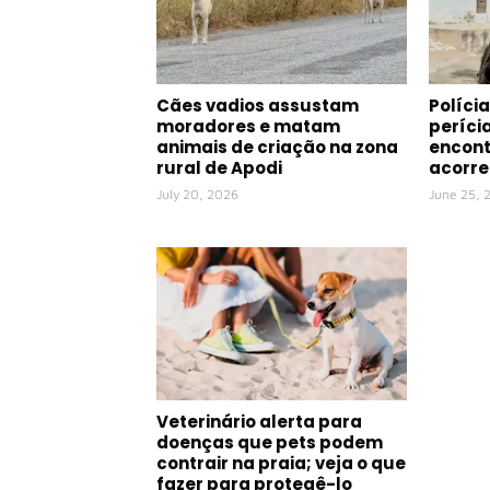
Cães vadios assustam
Polícia
moradores e matam
períci
animais de criação na zona
encont
rural de Apodi
acorre
July 20, 2026
June 25, 
Veterinário alerta para
doenças que pets podem
contrair na praia; veja o que
fazer para protegê-lo