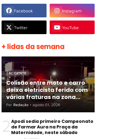
Facebook
Instagram
Twitter
YouTube
+ lidas da semana
ACIDENTE
Colisão entre moto e carro
deixa eletricista ferido com
várias fraturas na zona
rural de Apodi
Por
Redação
•
agosto 01, 2026
2
Apodi sedia primeiro Campeonato
de Farmar Aura na Praça da
Maternidade, neste sábado