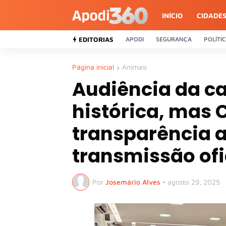
INÍCIO
CIDADE
EDITORIAS
APODI
SEGURANÇA
POLÍTI
Página inicial
Animais
Audiência da ca
histórica, mas
transparência a
transmissão ofi
Por
Josemário Alves
•
agosto 29, 2025