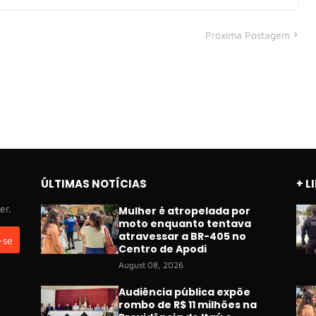
Próxima Postagem
ÚLTIMAS NOTÍCIAS
+ L
er.
Mulher é atropelada por
moto enquanto tentava
atravessar a BR-405 no
Centro de Apodi
August 08, 2026
Audiência pública expõe
rombo de R$ 11 milhões na