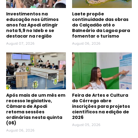
Investimentos na
Laete propõe
educação nos últimos
continuidade das obras
anos faz Apodi atingir
do Calçadão até o
nota 5,9 no Ideb e se
Balneário da Lagoa para
destacar na região
fomentar o turismo
August 07, 2026
August 06, 2026
Após mais de um mês em
Feira de Artes e Cultura
recesso legislativo,
do Córrego abre
Câmara de Apodi
inscrições para projetos
retoma sessões
científicos na edição de
ordinárias nesta quinta
2026
(06)
August 05, 2026
August 06, 2026