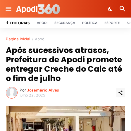
EDITORIAS
APODI
SEGURANÇA
POLÍTICA
ESPORTE
S
Página inicial
Apodi
Após sucessivos atrasos,
Prefeitura de Apodi promete
entregar Creche do Caic até
o fim de julho
Por
Josemário Alves
julho 22, 2025