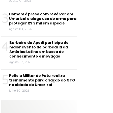
agosto 01, 2026
3
Homem é preso com revólver em
Umarizal e alega uso de arma para
proteger R$ 3 mil em espécie
agosto 03, 2026
4
Barbeiro de Apodi participa do
maior evento de barbearia da
América Latina em busca de
conhecimento e inovação
agosto 03, 2026
5
Polícia Militar de Patu realiza
treinamento para criação do GTO
na cidade de Umarizal
julho 30, 2026