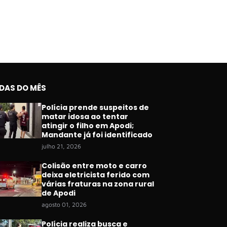
IDAS DO MÊS
Polícia prende suspeitos de
matar idosa ao tentar
atingir o filho em Apodi;
Mandante já foi identificado
julho 21, 2026
Colisão entre moto e carro
deixa eletricista ferido com
várias fraturas na zona rural
de Apodi
agosto 01, 2026
Polícia realiza busca e