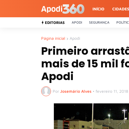
INÍCIO
CIDADE
EDITORIAS
APODI
SEGURANÇA
POLÍTI
Página inicial
Apodi
Primeiro arrast
mais de 15 mil f
Apodi
Por
Josemário Alves
•
fevereiro 11, 2018