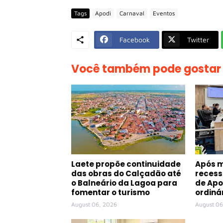
Tags
Apodi
Carnaval
Eventos
Facebook
Twitter
Você também pode gostar
Laete propõe continuidade
Após 
das obras do Calçadão até
recess
o Balneário da Lagoa para
de Apo
fomentar o turismo
ordiná
August 06, 2026
August 06