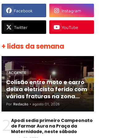
Facebook
Instagram
Twitter
YouTube
+ lidas da semana
ACIDENTE
Colisão entre moto e carro
deixa eletricista ferido com
várias fraturas na zona
rural de Apodi
Por
Redação
•
agosto 01, 2026
2
Apodi sedia primeiro Campeonato
de Farmar Aura na Praça da
Maternidade, neste sábado