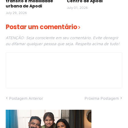
trânsito e mobilidade
Centro de Apodi
urbana de Apodi
July 01, 2026
July 29, 2026
Postar um comentário
ATENÇÃO: Seja consciente em seu comentário. Evite denegrir
ou difamar qualquer pessoa que seja. Respeito acima de tudo!
Postagem Anterior
Próxima Postagem