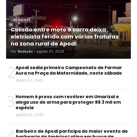
ACIDENTE
Colisão entre moto e carro deixa
eletricista ferido com várias fraturas
na zona rural de Apodi
Por
Redação
•
agosto 01, 2026
2
Apodi sedia primeiro Campeonato de Farmar
Aura na Praça da Maternidade, neste sábado
agosto 01, 2026
3
Homem é preso com revólver em Umarizal e
alega uso de arma para proteger R$ 3 mil em
espécie
agosto 03, 2026
4
Barbeiro de Apodi participa do maior evento de
barbearia da América Latina em busca de