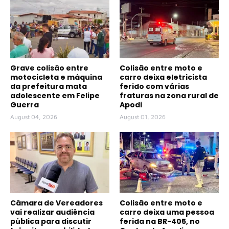
Grave colisão entre
Colisão entre moto e
motocicleta e máquina
carro deixa eletricista
da prefeitura mata
ferido com várias
adolescente em Felipe
fraturas na zona rural de
Guerra
Apodi
August 04, 2026
August 01, 2026
Câmara de Vereadores
Colisão entre moto e
vai realizar audiência
carro deixa uma pessoa
pública para discutir
ferida na BR-405, no