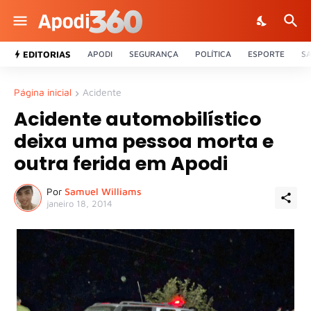
EDITORIAS
APODI
SEGURANÇA
POLÍTICA
ESPORTE
S
Página inicial
Acidente
Acidente automobilístico
deixa uma pessoa morta e
outra ferida em Apodi
Por
Samuel Williams
janeiro 18, 2014