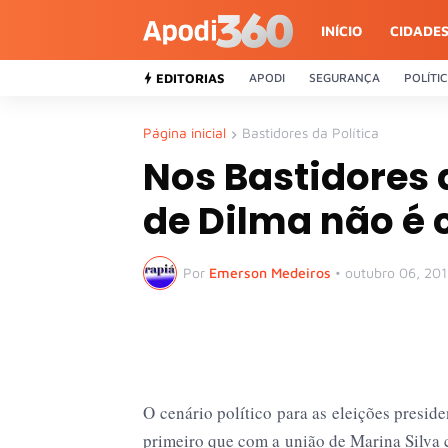
INÍCIO
CIDADE
EDITORIAS
APODI
SEGURANÇA
POLÍTI
Página inicial
Bastidores da Política
Nos Bastidores d
de Dilma não é 
Por
Emerson Medeiros
•
outubro 06, 20
O cenário político para as eleições presid
primeiro que com a união de Marina Silva 