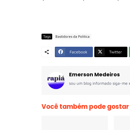
Tags
Bastidores da Política
Facebook
Twitter
Emerson Medeiros
sou um blog informado siga-me e
Você também pode gostar