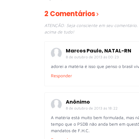
2 Comentários
ATENÇÃO: Seja consciente em seu comentário. E
acima de tudo!
Marcos Paulo, NATAL-RN
8 de outubro de 2013 às 00:23
adorei a matéria é isso que penso o brasil 
Responder
Anônimo
8 de outubro de 2013 às 18:22
A matéria está muito bem formulada, mas n
tempo que o PSDB não anda bem em questões
mandatos de F.H.C.