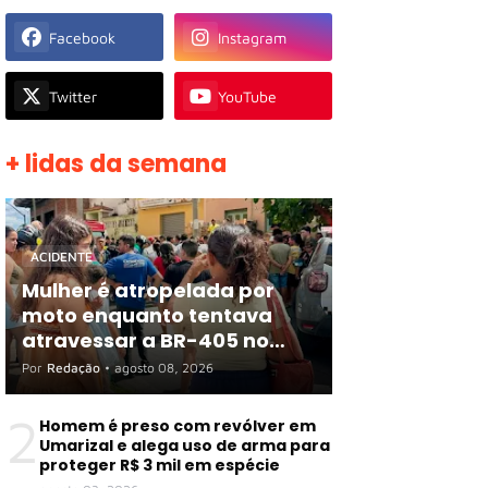
Facebook
Instagram
Twitter
YouTube
+ lidas da semana
ACIDENTE
Mulher é atropelada por
moto enquanto tentava
atravessar a BR-405 no
Centro de Apodi
Por
Redação
•
agosto 08, 2026
2
Homem é preso com revólver em
Umarizal e alega uso de arma para
proteger R$ 3 mil em espécie