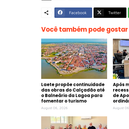
Facebook
Twitter
Você também pode gostar
Laete propõe continuidade
Após 
das obras do Calçadão até
recess
o Balneário da Lagoa para
de Apo
fomentar o turismo
ordiná
August 06, 2026
August 06