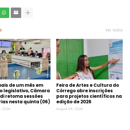
Ver todos
mais de um mês em
Feira de Artes e Cultura do
o legislativo, Câmara
Córrego abre inscrições
di retoma sessões
para projetos científicos na
rias nesta quinta (06)
edição de 2026
, 2026
August 05, 2026