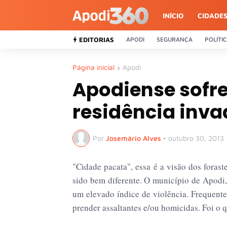
INÍCIO
CIDADE
EDITORIAS
APODI
SEGURANÇA
POLÍTI
Página inicial
Apodi
Apodiense sofre
residência inva
Por
Josemário Alves
•
outubro 30, 2013
"Cidade pacata", essa é a visão dos forast
sido bem diferente. O município de Apodi,
um elevado índice de violência. Frequentem
prender assaltantes e/ou homicidas. Foi o q