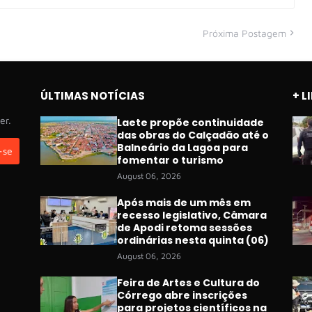
Próxima Postagem
ÚLTIMAS NOTÍCIAS
+ L
er.
Laete propõe continuidade
das obras do Calçadão até o
Balneário da Lagoa para
fomentar o turismo
August 06, 2026
Após mais de um mês em
recesso legislativo, Câmara
de Apodi retoma sessões
ordinárias nesta quinta (06)
August 06, 2026
Feira de Artes e Cultura do
Córrego abre inscrições
para projetos científicos na