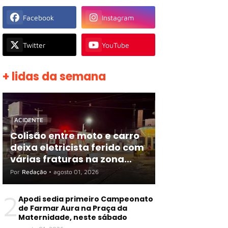
Facebook
Instagram
Twitter
YouTube
+ lidas da semana
ACIDENTE
Colisão entre moto e carro
deixa eletricista ferido com
várias fraturas na zona
rural de Apodi
Por
Redação
•
agosto 01, 2026
2
Apodi sedia primeiro Campeonato
de Farmar Aura na Praça da
Maternidade, neste sábado