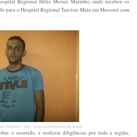
Hospital Regional Hélio Morais Marinho, onde recebeu os
rido para o Hospital Regional Tarcísio Maia em Mossoró com
 em Mossoró - Foto: Arquivo/Sentinelas do Apodi
bre o ocorrido, e realizou diligências por toda a região,