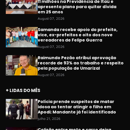
11 milhões na Previdência de Itaú e
apresenta plano para quitar dívida
em 25 anos
August 07, 2026
Samanda recebe apoio do prefeito,
vice, ex-prefeitos e oito dos nove
vereadores de Felipe Guerra
August 07, 2026
Raimundo Pezão atribui aprovação
recorde de 93% ao trabalho e respeito
pela população de Umarizal
August 07, 2026
+ LIDAS DO MÊS
Polícia prende suspeitos de matar
idosa ao tentar atingir o filho em
Apodi; Mandante já foi identificado
julho 21, 2026
Colisão entre moto e carro deixa