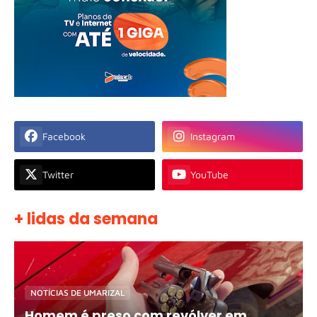
Facebook
Instagram
Twitter
YouTube
+ lidas da semana
NOTÍCIAS DE UMARIZAL
Homem é preso com revólver em