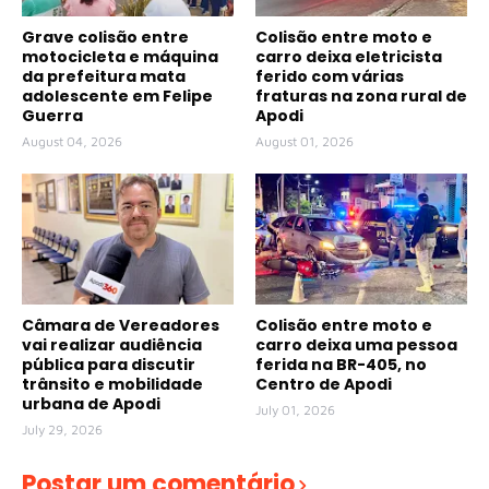
Grave colisão entre
Colisão entre moto e
motocicleta e máquina
carro deixa eletricista
da prefeitura mata
ferido com várias
adolescente em Felipe
fraturas na zona rural de
Guerra
Apodi
August 04, 2026
August 01, 2026
Câmara de Vereadores
Colisão entre moto e
vai realizar audiência
carro deixa uma pessoa
pública para discutir
ferida na BR-405, no
trânsito e mobilidade
Centro de Apodi
urbana de Apodi
July 01, 2026
July 29, 2026
Postar um comentário