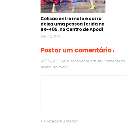
Colisão entre moto e carro
deixa uma pessoa ferida na
BR-405, no Centro de Apodi
July 01, 2026
Postar um comentário
ATENÇÃO: Seja consciente em seu comentário. E
acima de tudo!
Postagem Anterior