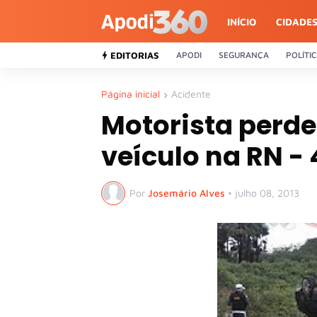
INÍCIO
CIDADE
EDITORIAS
APODI
SEGURANÇA
POLÍTI
Página inicial
Acidente
Motorista perde
veículo na RN -
Por
Josemário Alves
•
julho 08, 2013