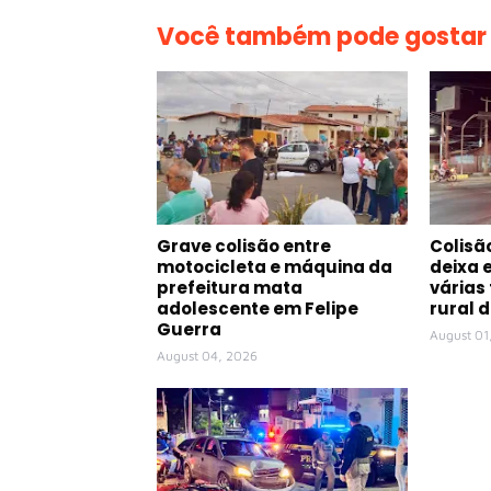
Você também pode gostar
Grave colisão entre
Colisã
motocicleta e máquina da
deixa 
prefeitura mata
várias
adolescente em Felipe
rural 
Guerra
August 01
August 04, 2026