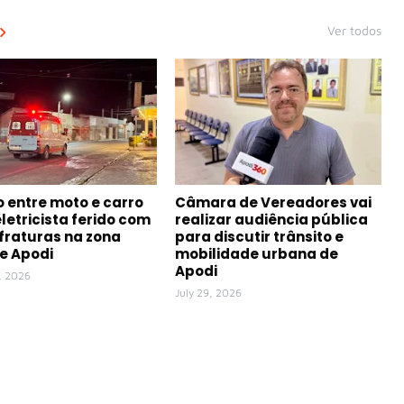
Ver todos
o entre moto e carro
Câmara de Vereadores vai
eletricista ferido com
realizar audiência pública
 fraturas na zona
para discutir trânsito e
de Apodi
mobilidade urbana de
Apodi
, 2026
July 29, 2026