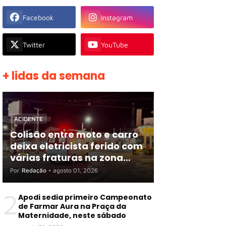
Facebook
Instagram
Twitter
YouTube
+ lidas da semana
ACIDENTE
Colisão entre moto e carro
deixa eletricista ferido com
várias fraturas na zona
rural de Apodi
Por
Redação
•
agosto 01, 2026
2
Apodi sedia primeiro Campeonato
de Farmar Aura na Praça da
Maternidade, neste sábado