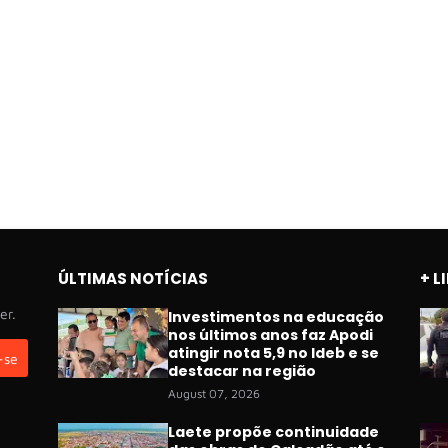
ÚLTIMAS NOTÍCIAS
+ L
er.
Investimentos na educação
nos últimos anos faz Apodi
atingir nota 5,9 no Ideb e se
destacar na região
August 07, 2026
Laete propõe continuidade