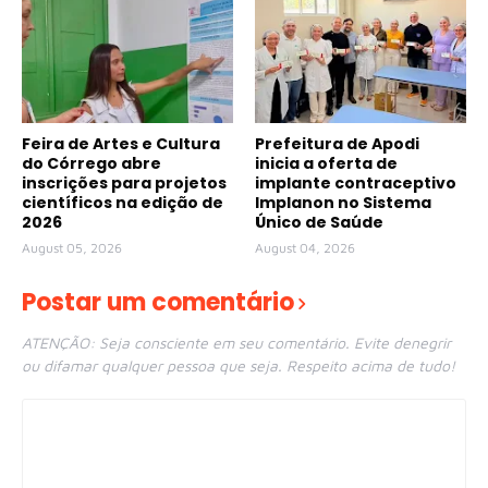
Feira de Artes e Cultura
Prefeitura de Apodi
do Córrego abre
inicia a oferta de
inscrições para projetos
implante contraceptivo
científicos na edição de
Implanon no Sistema
2026
Único de Saúde
August 05, 2026
August 04, 2026
Postar um comentário
ATENÇÃO: Seja consciente em seu comentário. Evite denegrir
ou difamar qualquer pessoa que seja. Respeito acima de tudo!