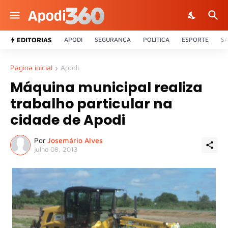
EDITORIAS
APODI
SEGURANÇA
POLÍTICA
ESPORTE
S
Página inicial
Apodi
Máquina municipal realiza
trabalho particular na
cidade de Apodi
Por
Josemário Alves
julho 08, 2013