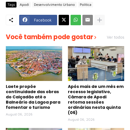
Tags
Apodi
Desenvolvimento Urbano
Política
Facebook
Você também pode gostar
Ver todos
Laete propõe
Após mais de um mês em
continuidade das obras
recesso legislativo,
do Calçadão até o
Câmara de Apodi
Balneário da Lagoa para
retoma sessões
fomentar o turismo
ordinárias nesta quinta
(06)
August 06, 2026
August 06, 2026