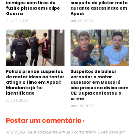
inimigos com tiros de
suspeito de pilotar moto
fuzil e pistola em Felipe
durante assassinato em
Guerra
Apodi
July 25, 2026
July 22, 2026
Polícia prende suspeitos
Suspeitos de balear
de matar idosa ao tentar
vereador e matar
atingir o filho em Apodi;
assessor em Mossoró
Mandante já foi
são presos na divisa com
identificado
CE; Dupla confessou o
crime
July 21, 2026
June 16, 2026
Postar um comentário
ATENÇÃO: Seja consciente em seu comentário. Evite denegrir