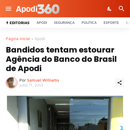
EDITORIAS
APODI
SEGURANÇA
POLÍTICA
ESPORTE
S
Página inicial
Apodi
Bandidos tentam estourar
Agência do Banco do Brasil
de Apodi
Por
Samuel Williams
julho 11, 2013