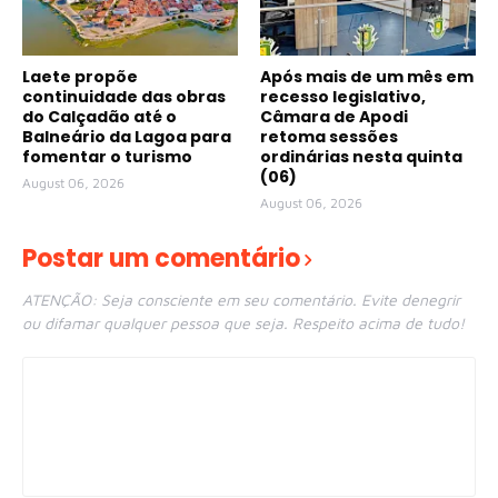
Laete propõe
Após mais de um mês em
continuidade das obras
recesso legislativo,
do Calçadão até o
Câmara de Apodi
Balneário da Lagoa para
retoma sessões
fomentar o turismo
ordinárias nesta quinta
(06)
August 06, 2026
August 06, 2026
Postar um comentário
ATENÇÃO: Seja consciente em seu comentário. Evite denegrir
ou difamar qualquer pessoa que seja. Respeito acima de tudo!