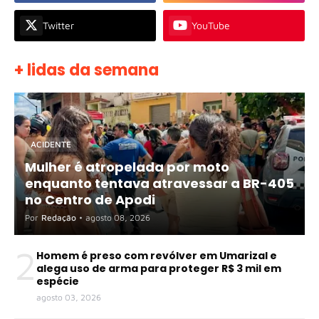
Twitter
YouTube
+ lidas da semana
ACIDENTE
Mulher é atropelada por moto
enquanto tentava atravessar a BR-405
no Centro de Apodi
Por
Redação
•
agosto 08, 2026
2
Homem é preso com revólver em Umarizal e
alega uso de arma para proteger R$ 3 mil em
espécie
agosto 03, 2026