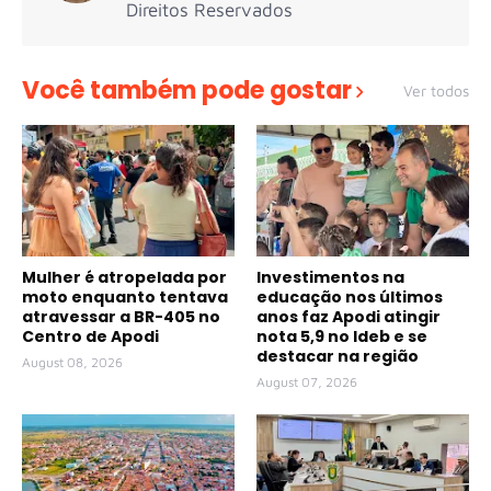
Direitos Reservados
Você também pode gostar
Ver todos
Mulher é atropelada por
Investimentos na
moto enquanto tentava
educação nos últimos
atravessar a BR-405 no
anos faz Apodi atingir
Centro de Apodi
nota 5,9 no Ideb e se
destacar na região
August 08, 2026
August 07, 2026