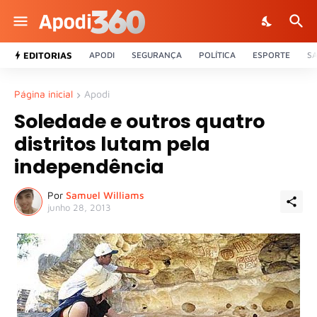
EDITORIAS
APODI
SEGURANÇA
POLÍTICA
ESPORTE
S
Página inicial
Apodi
Soledade e outros quatro
distritos lutam pela
independência
Por
Samuel Williams
junho 28, 2013