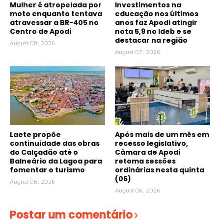
Mulher é atropelada por
Investimentos na
moto enquanto tentava
educação nos últimos
atravessar a BR-405 no
anos faz Apodi atingir
Centro de Apodi
nota 5,9 no Ideb e se
destacar na região
August 08, 2026
August 07, 2026
Laete propõe
Após mais de um mês em
continuidade das obras
recesso legislativo,
do Calçadão até o
Câmara de Apodi
Balneário da Lagoa para
retoma sessões
fomentar o turismo
ordinárias nesta quinta
(06)
August 06, 2026
August 06, 2026
Postar um comentário