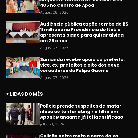
405 no Centro de Apodi
August 08, 2026
Audiência pública expõe rombo de R$
11 milhões na Previdência de Itaú e
apresenta plano para quitar dívida
em 25 anos
August 07, 2026
Samanda recebe apoio do prefeito,
vice, ex-prefeitos e oito dos nove
vereadores de Felipe Guerra
August 07, 2026
+ LIDAS DO MÊS
Polícia prende suspeitos de matar
idosa ao tentar atingir o filho em
Apodi; Mandante já foi identificado
julho 21, 2026
Colisão entre moto e carro deixa