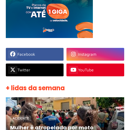
Facebook
Instagram
Twitter
YouTube
+ lidas da semana
ACIDENTE
Mulher é atropelada por moto