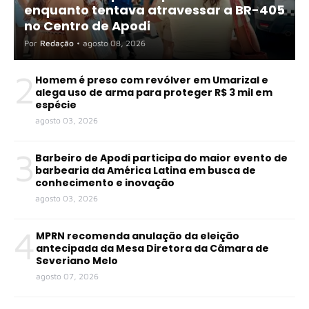
enquanto tentava atravessar a BR-405
no Centro de Apodi
Por
Redação
•
agosto 08, 2026
2
Homem é preso com revólver em Umarizal e
alega uso de arma para proteger R$ 3 mil em
espécie
agosto 03, 2026
3
Barbeiro de Apodi participa do maior evento de
barbearia da América Latina em busca de
conhecimento e inovação
agosto 03, 2026
4
MPRN recomenda anulação da eleição
antecipada da Mesa Diretora da Câmara de
Severiano Melo
agosto 07, 2026