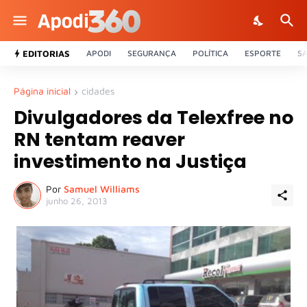
EDITORIAS
APODI
SEGURANÇA
POLÍTICA
ESPORTE
S
Página inicial
cidades
Divulgadores da Telexfree no
RN tentam reaver
investimento na Justiça
Por
Samuel Williams
junho 26, 2013