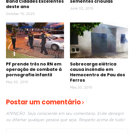
Band Cidades Excelentes
sementes crioulas
deste ano
June 02, 2015
October 15, 2025
PF prende três no RN em
Sobrecarga elétrica
operação de combate à
causa incêndio em
pornografia infantil
Hemocentro de Pau dos
Ferros
May 20, 2015
May 20, 2015
Postar um comentário
ATENÇÃO: Seja consciente em seu comentário. Evite denegrir
ou difamar qualquer pessoa que seja. Respeito acima de tudo!