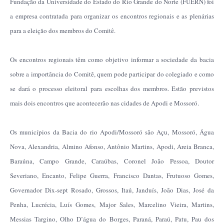
Fundação da Universidade do Estado do Rio Grande do Norte (FUERN) foi
a empresa contratada para organizar os encontros regionais e as plenárias
para a eleição dos membros do Comitê.
Os encontros regionais têm como objetivo informar a sociedade da bacia
sobre a importância do Comitê, quem pode participar do colegiado e como
se dará o processo eleitoral para escolhas dos membros. Estão previstos
mais dois encontros que acontecerão nas cidades de Apodi e Mossoró.
Os municípios da Bacia do rio Apodi/Mossoró são Açu, Mossoró, Água
Nova, Alexandria, Almino Afonso, Antônio Martins, Apodi, Areia Branca,
Baraúna, Campo Grande, Caraúbas, Coronel João Pessoa, Doutor
Severiano, Encanto, Felipe Guerra, Francisco Dantas, Frutuoso Gomes,
Governador Dix-sept Rosado, Grossos, Itaú, Janduís, João Dias, José da
Penha, Lucrécia, Luís Gomes, Major Sales, Marcelino Vieira, Martins,
Messias Targino, Olho D’água do Borges, Paraná, Paraú, Patu, Pau dos