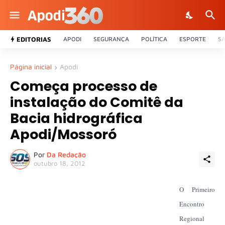
EDITORIAS
APODI
SEGURANÇA
POLÍTICA
ESPORTE
S
Página inicial
Apodi
Começa processo de
instalação do Comitê da
Bacia hidrográfica
Apodi/Mossoró
Por
Da Redação
outubro 18, 2012
O Primeiro
Encontro
Regional