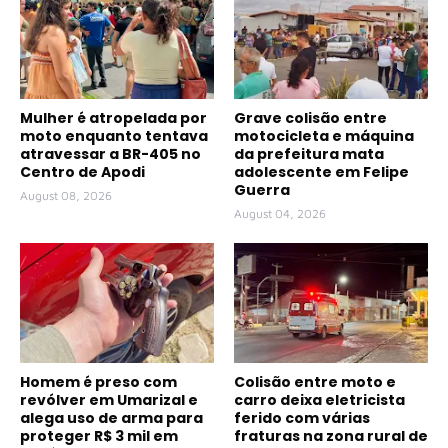
Mulher é atropelada por
Grave colisão entre
moto enquanto tentava
motocicleta e máquina
atravessar a BR-405 no
da prefeitura mata
Centro de Apodi
adolescente em Felipe
Guerra
August 08, 2026
August 04, 2026
Homem é preso com
Colisão entre moto e
revólver em Umarizal e
carro deixa eletricista
alega uso de arma para
ferido com várias
proteger R$ 3 mil em
fraturas na zona rural de