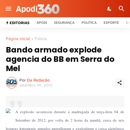
EDITORIAS
APODI
SEGURANÇA
POLÍTICA
ESPORTE
S
Página inicial
Polícia
Bando armado explode
agencia do BB em Serra do
Mel
Por
Da Redação
setembro 04, 2012
A explosão aconteceu durante a madrugada de terça-feira 04 de
Setembro de 2012, por volta de 2 horas da manhã, cerca de seis
homens fortemente armados metralharam e explodiram o caixa eletrônico