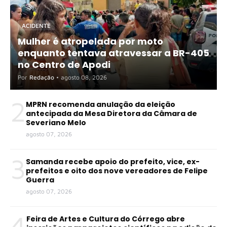
ACIDENTE
Mulher é atropelada por moto
enquanto tentava atravessar a BR-405
no Centro de Apodi
Por
Redação
•
agosto 08, 2026
2
MPRN recomenda anulação da eleição
antecipada da Mesa Diretora da Câmara de
Severiano Melo
agosto 07, 2026
3
Samanda recebe apoio do prefeito, vice, ex-
prefeitos e oito dos nove vereadores de Felipe
Guerra
agosto 07, 2026
4
Feira de Artes e Cultura do Córrego abre