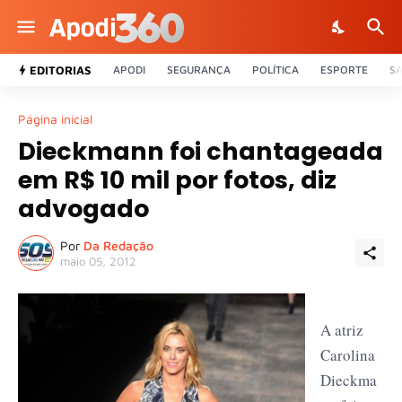
EDITORIAS
APODI
SEGURANÇA
POLÍTICA
ESPORTE
S
Página inicial
Dieckmann foi chantageada
em R$ 10 mil por fotos, diz
advogado
Por
Da Redação
maio 05, 2012
A atriz
Carolina
Dieckma