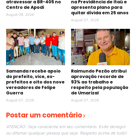
atravessar a BR-405 no
na Previdência de Itaú e
Centro de Apodi
apresenta plano para
quitar dívida em 25 anos
August 08, 2026
August 07, 2026
Samanda recebe apoio
Raimundo Pezão atribui
do prefeito, vice, ex-
aprovação recorde de
prefeitos e oito dos nove
93% ao trabalho e
vereadores de Felipe
respeito pela população
Guerra
de Umarizal
August 07, 2026
August 07, 2026
Postar um comentário
ATENÇÃO: Seja consciente em seu comentário. Evite denegrir
ou difamar qualquer pessoa que seja. Respeito acima de tudo!