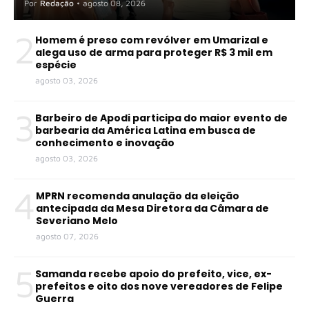
Por
Redação
•
agosto 08, 2026
2
Homem é preso com revólver em Umarizal e
alega uso de arma para proteger R$ 3 mil em
espécie
agosto 03, 2026
3
Barbeiro de Apodi participa do maior evento de
barbearia da América Latina em busca de
conhecimento e inovação
agosto 03, 2026
4
MPRN recomenda anulação da eleição
antecipada da Mesa Diretora da Câmara de
Severiano Melo
agosto 07, 2026
5
Samanda recebe apoio do prefeito, vice, ex-
prefeitos e oito dos nove vereadores de Felipe
Guerra