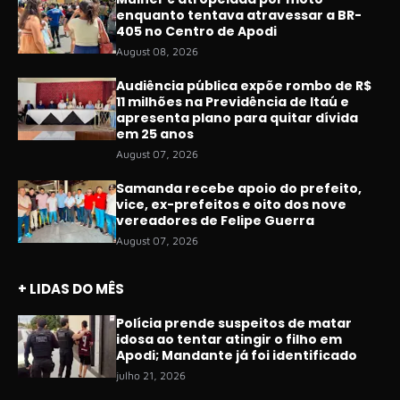
enquanto tentava atravessar a BR-
405 no Centro de Apodi
August 08, 2026
Audiência pública expõe rombo de R$
11 milhões na Previdência de Itaú e
apresenta plano para quitar dívida
em 25 anos
August 07, 2026
Samanda recebe apoio do prefeito,
vice, ex-prefeitos e oito dos nove
vereadores de Felipe Guerra
August 07, 2026
+ LIDAS DO MÊS
Polícia prende suspeitos de matar
idosa ao tentar atingir o filho em
Apodi; Mandante já foi identificado
julho 21, 2026