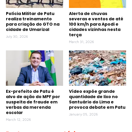
Polícia Militar de Patu
Alerta de chuvas
realiza treinamento
severas e ventos de até
para criação do GTO na
100 km/h para Apodi e
cidade de Umarizal
cidades vizinhas nesta
terça
July 30, 2026
March 31, 2026
Ex-prefeito de Patu é
Vídeo expõe grande
alvo de ação do MPF por
quantidade de lixo no
suspeita de fraude em
Santuário do Lima e
verbas da merenda
provoca debate em Patu
escolar
January 05, 2026
March 12, 2026