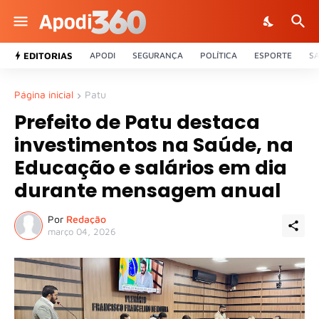
EDITORIAS
APODI
SEGURANÇA
POLÍTICA
ESPORTE
S
Página inicial
Patu
Prefeito de Patu destaca
investimentos na Saúde, na
Educação e salários em dia
durante mensagem anual
Por
Redação
março 04, 2026