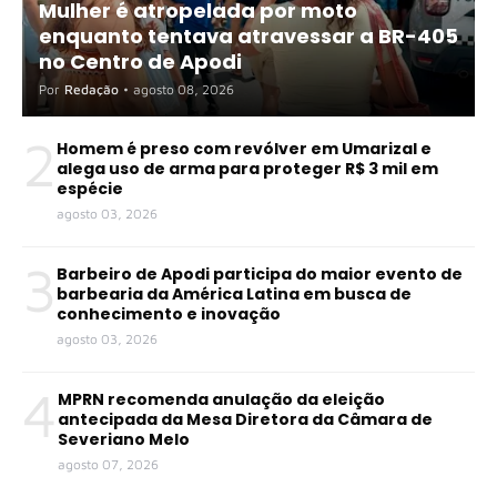
Mulher é atropelada por moto
enquanto tentava atravessar a BR-405
no Centro de Apodi
Por
Redação
•
agosto 08, 2026
2
Homem é preso com revólver em Umarizal e
alega uso de arma para proteger R$ 3 mil em
espécie
agosto 03, 2026
3
Barbeiro de Apodi participa do maior evento de
barbearia da América Latina em busca de
conhecimento e inovação
agosto 03, 2026
4
MPRN recomenda anulação da eleição
antecipada da Mesa Diretora da Câmara de
Severiano Melo
agosto 07, 2026