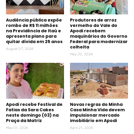
Audiência pública expõe
Produtores de arroz
rombo de R$ 11 milhões
vermelho do Vale do
na Previdência de Itaú e
Apodi recebem
apresenta plano para
maquinários do Governo
quitar dívida em 25 anos
Federal para modernizar
colheita
August 07, 2026
May 20, 2026
Apodi recebe Festival de
Novas regras do Minha
Fatias da Sara Cakes
Casa Minha Vida devem
neste domingo (03) na
impulsionar mercado
Praça da Matriz
imobiliário em Apodi
May 01, 2026
April 21, 2026