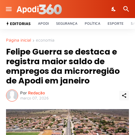
EDITORIAS
APODI
SEGURANÇA
POLÍTICA
ESPORTE
S
Página inicial
economia
Felipe Guerra se destaca e
registra maior saldo de
empregos da microrregião
de Apodi em janeiro
Por
Redação
março 07, 2026