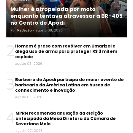
Mulher é atropelada por moto
enquanto tentava atravessar a BR-405
no Centro de Apodi
Por
Redação
•
agosto 08, 2026
2
Homem é preso com revólver em Umarizal e
alega uso de arma para proteger R$ 3 mil em
espécie
agosto 03, 2026
3
Barbeiro de Apodi participa do maior evento de
barbearia da América Latina em busca de
conhecimento e inovação
agosto 03, 2026
4
MPRN recomenda anulação da eleição
antecipada da Mesa Diretora da Câmara de
Severiano Melo
agosto 07, 2026