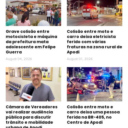
Grave colisão entre
Colisão entre moto e
motocicleta e máquina
carro deixa eletricista
da prefeitura mata
ferido com várias
adolescente em Felipe
fraturas na zona rural de
Guerra
Apodi
August 04, 2026
August 01, 2026
Câmara de Vereadores
Colisão entre moto e
vai realizar audiência
carro deixa uma pessoa
pública para discutir
ferida na BR-405, no
trânsito e mobilidade
Centro de Apodi
urbana de Apodi