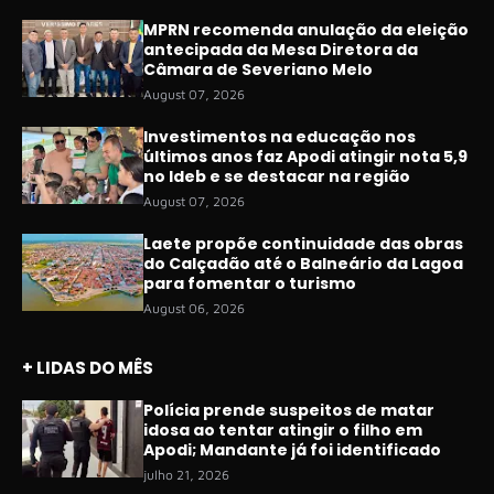
MPRN recomenda anulação da eleição
antecipada da Mesa Diretora da
Câmara de Severiano Melo
August 07, 2026
Investimentos na educação nos
últimos anos faz Apodi atingir nota 5,9
no Ideb e se destacar na região
August 07, 2026
Laete propõe continuidade das obras
do Calçadão até o Balneário da Lagoa
para fomentar o turismo
August 06, 2026
+ LIDAS DO MÊS
Polícia prende suspeitos de matar
idosa ao tentar atingir o filho em
Apodi; Mandante já foi identificado
julho 21, 2026