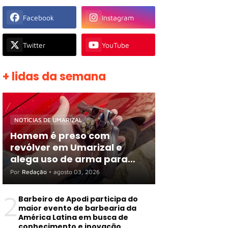
Facebook
Instagram
Twitter
YouTube
+ lidas da semana
NOTÍCIAS DE UMARIZAL
Homem é preso com
revólver em Umarizal e
alega uso de arma para
proteger R$ 3 mil em
Por
Redação
•
agosto 03, 2026
espécie
2
Barbeiro de Apodi participa do
maior evento de barbearia da
América Latina em busca de
conhecimento e inovação