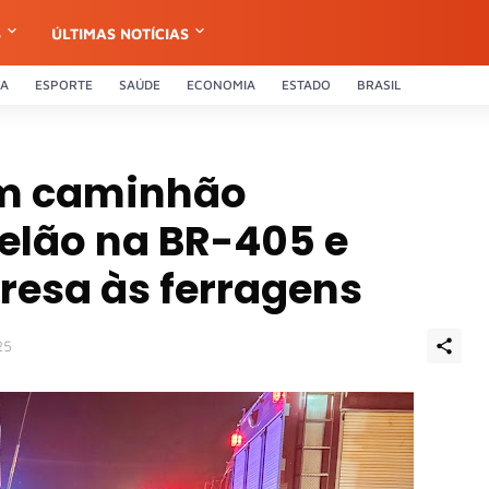
S
ÚLTIMAS NOTÍCIAS
CA
ESPORTE
SAÚDE
ECONOMIA
ESTADO
BRASIL
om caminhão
elão na BR-405 e
presa às ferragens
25