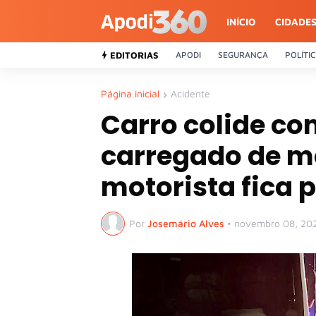
INÍCIO
CIDADE
EDITORIAS
APODI
SEGURANÇA
POLÍTI
Página inicial
Acidente
Carro colide c
carregado de m
motorista fica 
Por
Josemário Alves
•
novembro 08, 20