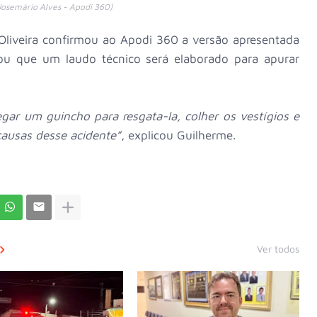
Josemário Alves - Apodi 360)
e Oliveira confirmou ao Apodi 360 a versão apresentada
ou que um laudo técnico será elaborado para apurar
hegar um guincho para resgata-la, colher os vestígios e
 causas desse acidente”
, explicou Guilherme.
Ver todos