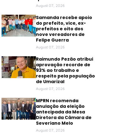
August 07, 2026
Samanda recebe apoio
do prefeito, vice, ex-
prefeitos e oito dos
nove vereadores de
Felipe Guerra
August 07, 2026
Raimundo Pezão atribui
aprovação recorde de
93% ao trabalho e
respeito pela população
de Umarizal
August 07, 2026
MPRN recomenda
anulação da eleição
antecipada da Mesa
Diretora da Câmara de
Severiano Melo
August 07, 2026