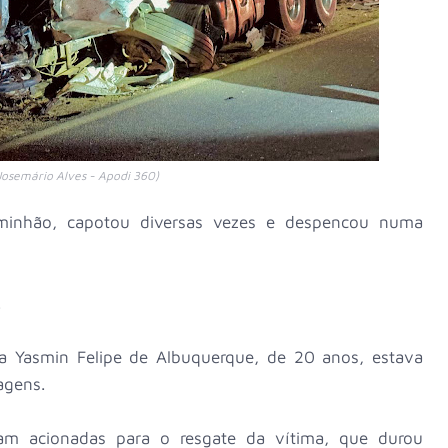
Josemário Alves - Apodi 360)
aminhão, capotou diversas vezes e despencou numa
.
na Yasmin Felipe de Albuquerque, de 20 anos, estava
agens.
am acionadas para o resgate da vítima, que durou