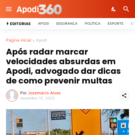
EDITORIAS
APODI
SEGURANÇA
POLÍTICA
ESPORTE
S
Página inicial
Apodi
Após radar marcar
velocidades absurdas em
Apodi, advogado dar dicas
de como prevenir multas
Por
Josemário Alves
novembro 15, 2025