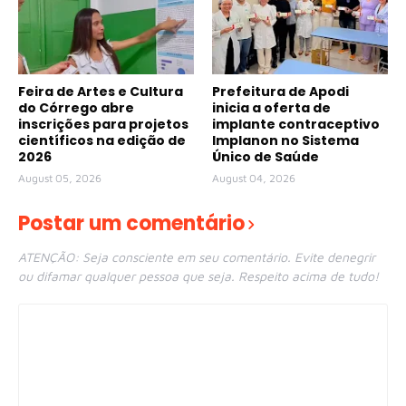
Feira de Artes e Cultura
Prefeitura de Apodi
do Córrego abre
inicia a oferta de
inscrições para projetos
implante contraceptivo
científicos na edição de
Implanon no Sistema
2026
Único de Saúde
August 05, 2026
August 04, 2026
Postar um comentário
ATENÇÃO: Seja consciente em seu comentário. Evite denegrir
ou difamar qualquer pessoa que seja. Respeito acima de tudo!