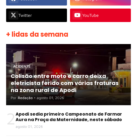
Twitter
YouTube
+ lidas da semana
ACIDENTE
Colisão entre moto e carro deixa
eletricista ferido com várias fraturas
na zona rural de Apodi
Por
Redação
•
agosto 01, 2026
2
Apodi sedia primeiro Campeonato de Farmar
Aura na Praça da Maternidade, neste sábado
agosto 01, 2026