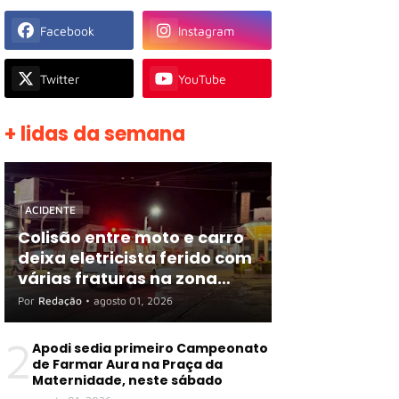
Facebook
Instagram
Twitter
YouTube
+ lidas da semana
ACIDENTE
Colisão entre moto e carro
deixa eletricista ferido com
várias fraturas na zona
rural de Apodi
Por
Redação
•
agosto 01, 2026
2
Apodi sedia primeiro Campeonato
de Farmar Aura na Praça da
Maternidade, neste sábado