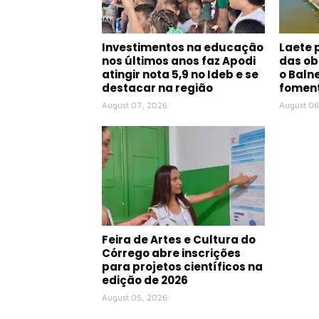
Investimentos na educação
Laete 
nos últimos anos faz Apodi
das ob
atingir nota 5,9 no Ideb e se
o Baln
destacar na região
foment
August 07, 2026
August 06
Feira de Artes e Cultura do
Córrego abre inscrições
para projetos científicos na
edição de 2026
August 05, 2026