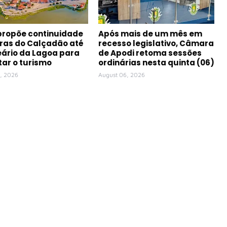
propõe continuidade
Após mais de um mês em
ras do Calçadão até
recesso legislativo, Câmara
eário da Lagoa para
de Apodi retoma sessões
ar o turismo
ordinárias nesta quinta (06)
, 2026
August 06, 2026