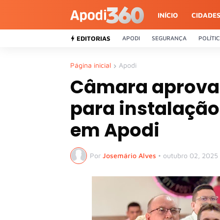
INÍCIO
CIDADE
EDITORIAS
APODI
SEGURANÇA
POLÍTI
Página inicial
Apodi
Câmara aprova 
para instalaçã
em Apodi
Por
Josemário Alves
•
outubro 02, 2025