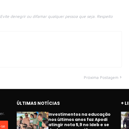
vite denegrir ou difamar qualquer pessoa que seja. Respeito
Próxima Postagem
ÚLTIMAS NOTÍCIAS
+ L
er.
Investimentos na educação
nos últimos anos faz Apodi
atingir nota 5,9 no Ideb e se