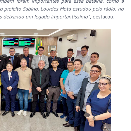
ambém foram importantes para essa batalha, como a
a o prefeito Sabino. Lourdes Mota estudou pelo rádio, no
mos deixando um legado importantíssimo”
, destacou.