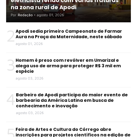
eletricista ferido com várias fraturas
na zona rural de Apodi
Por
Redação
•
agosto 01, 2026
2
Apodi sedia primeiro Campeonato de Farmar
Aura na Praça da Maternidade, neste sábado
agosto 01, 2026
3
Homem é preso com revólver em Umarizal e
alega uso de arma para proteger R$ 3 mil em
espécie
agosto 03, 2026
4
Barbeiro de Apodi participa do maior evento de
barbearia da América Latina em busca de
conhecimento e inovação
agosto 03, 2026
5
Feira de Artes e Cultura do Córrego abre
inscrições para projetos científicos na edição de