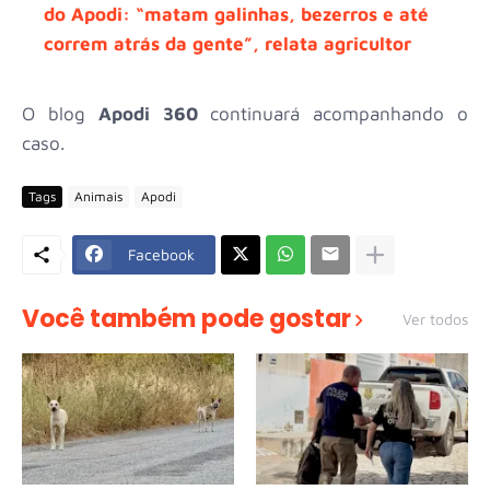
do Apodi: “matam galinhas, bezerros e até
correm atrás da gente”, relata agricultor
O blog
Apodi 360
continuará acompanhando o
caso.
Tags
Animais
Apodi
Facebook
Você também pode gostar
Ver todos