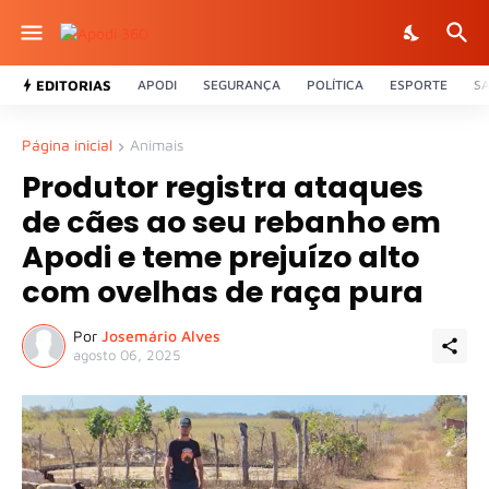
EDITORIAS
APODI
SEGURANÇA
POLÍTICA
ESPORTE
S
Página inicial
Animais
Produtor registra ataques
de cães ao seu rebanho em
Apodi e teme prejuízo alto
com ovelhas de raça pura
Por
Josemário Alves
agosto 06, 2025