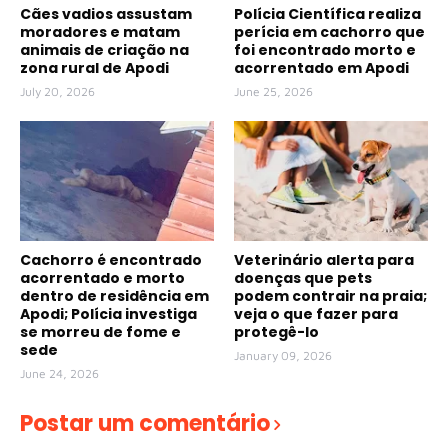
Cães vadios assustam
Polícia Científica realiza
moradores e matam
perícia em cachorro que
animais de criação na
foi encontrado morto e
zona rural de Apodi
acorrentado em Apodi
July 20, 2026
June 25, 2026
Cachorro é encontrado
Veterinário alerta para
acorrentado e morto
doenças que pets
dentro de residência em
podem contrair na praia;
Apodi; Polícia investiga
veja o que fazer para
se morreu de fome e
protegê-lo
sede
January 09, 2026
June 24, 2026
Postar um comentário