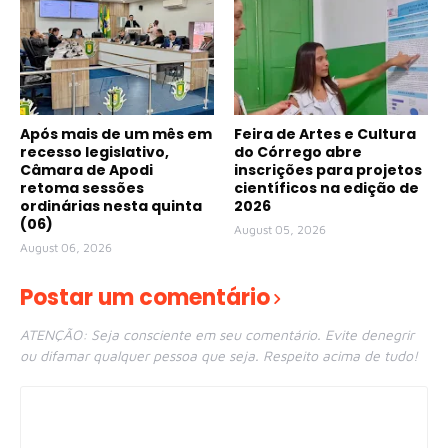
Após mais de um mês em
Feira de Artes e Cultura
recesso legislativo,
do Córrego abre
Câmara de Apodi
inscrições para projetos
retoma sessões
científicos na edição de
ordinárias nesta quinta
2026
(06)
August 05, 2026
August 06, 2026
Postar um comentário
ATENÇÃO: Seja consciente em seu comentário. Evite denegrir
ou difamar qualquer pessoa que seja. Respeito acima de tudo!