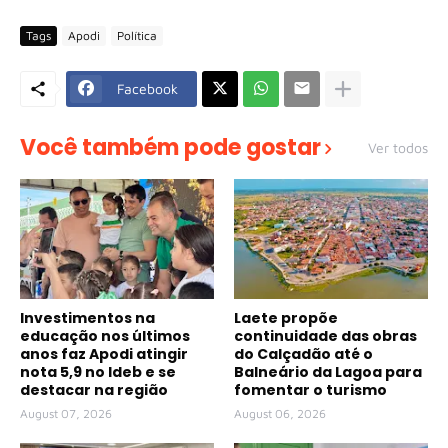
Tags
Apodi
Política
Facebook
Você também pode gostar
Ver todos
Investimentos na
Laete propõe
educação nos últimos
continuidade das obras
anos faz Apodi atingir
do Calçadão até o
nota 5,9 no Ideb e se
Balneário da Lagoa para
destacar na região
fomentar o turismo
August 07, 2026
August 06, 2026