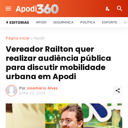
EDITORIAS
APODI
SEGURANÇA
POLÍTICA
ESPORTE
S
Página inicial
Apodi
Vereador Railton quer
realizar audiência pública
para discutir mobilidade
urbana em Apodi
Por
Josemário Alves
junho 22, 2025