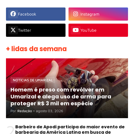
Facebook
Instagram
Twitter
YouTube
+ lidas da semana
NOTÍCIAS DE UMARIZAL
Homem é preso com revólver em
Umarizal e alega uso de arma para
proteger R$ 3 mil em espécie
Por
Redação
•
agosto 03, 2026
2
Barbeiro de Apodi participa do maior evento de
barbearia da América Latina em busca de