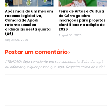
Após mais de um mês em
Feira de Artes e Cultura
recesso legislativo,
do Córrego abre
Câmara de Apodi
inscrições para projetos
retoma sessões
científicos na edição de
ordinárias nesta quinta
2026
(06)
August 05, 2026
August 06, 2026
Postar um comentário
ATENÇÃO: Seja consciente em seu comentário. Evite denegrir
ou difamar qualquer pessoa que seja. Respeito acima de tudo!