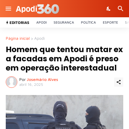
EDITORIAS
APODI
SEGURANÇA
POLÍTICA
ESPORTE
S
Página inicial
Apodi
Homem que tentou matar ex
a facadas em Apodi é preso
em operação interestadual
Por
Josemário Alves
abril 16, 2025