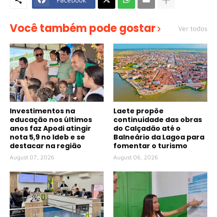
Você também pode gostar
Ver todos
Investimentos na
Laete propõe
educação nos últimos
continuidade das obras
anos faz Apodi atingir
do Calçadão até o
nota 5,9 no Ideb e se
Balneário da Lagoa para
destacar na região
fomentar o turismo
August 07, 2026
August 06, 2026