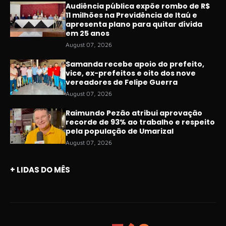
Audiência pública expõe rombo de R$
11 milhões na Previdência de Itaú e
apresenta plano para quitar dívida
em 25 anos
August 07, 2026
Samanda recebe apoio do prefeito,
vice, ex-prefeitos e oito dos nove
vereadores de Felipe Guerra
August 07, 2026
Raimundo Pezão atribui aprovação
recorde de 93% ao trabalho e respeito
pela população de Umarizal
August 07, 2026
+ LIDAS DO MÊS