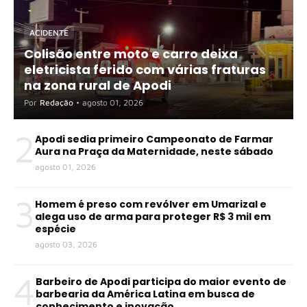
ACIDENTE
Colisão entre moto e carro deixa
eletricista ferido com várias fraturas
na zona rural de Apodi
Por
Redação
•
agosto 01, 2026
2
Apodi sedia primeiro Campeonato de Farmar
Aura na Praça da Maternidade, neste sábado
agosto 01, 2026
3
Homem é preso com revólver em Umarizal e
alega uso de arma para proteger R$ 3 mil em
espécie
agosto 03, 2026
4
Barbeiro de Apodi participa do maior evento de
barbearia da América Latina em busca de
conhecimento e inovação