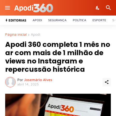
EDITORIAS
APODI
SEGURANÇA
POLÍTICA
ESPORTE
S
Página inicial
Apodi
Apodi 360 completa 1 mês no
ar com mais de 1 milhão de
views no Instagram e
repercussão histórica
Por
Josemário Alves
abril 14, 2025