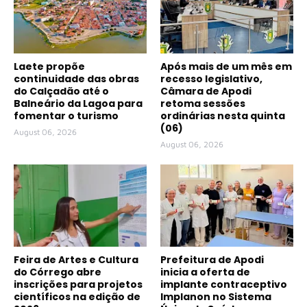
Laete propõe
Após mais de um mês em
continuidade das obras
recesso legislativo,
do Calçadão até o
Câmara de Apodi
Balneário da Lagoa para
retoma sessões
fomentar o turismo
ordinárias nesta quinta
(06)
August 06, 2026
August 06, 2026
Feira de Artes e Cultura
Prefeitura de Apodi
do Córrego abre
inicia a oferta de
inscrições para projetos
implante contraceptivo
científicos na edição de
Implanon no Sistema