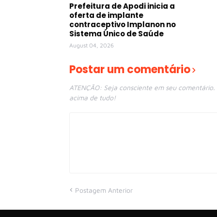
Prefeitura de Apodi inicia a
oferta de implante
contraceptivo Implanon no
Sistema Único de Saúde
August 04, 2026
Postar um comentário
ATENÇÃO: Seja consciente em seu comentário. E
acima de tudo!
Postagem Anterior