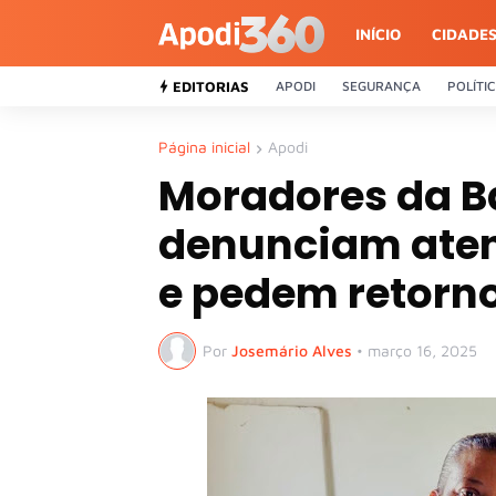
INÍCIO
CIDADE
EDITORIAS
APODI
SEGURANÇA
POLÍTI
Página inicial
Apodi
Moradores da B
denunciam ate
e pedem retorno
Por
Josemário Alves
•
março 16, 2025