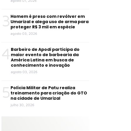
agosto 01, 2026
3
Homem é preso com revólver em
Umarizal e alega uso de arma para
proteger R$ 3 mil em espécie
agosto 03, 2026
4
Barbeiro de Apodi participa do
maior evento de barbearia da
América Latina em busca de
conhecimento e inovação
agosto 03, 2026
5
Polícia Militar de Patu realiza
treinamento para criação do GTO
na cidade de Umarizal
julho 30, 2026