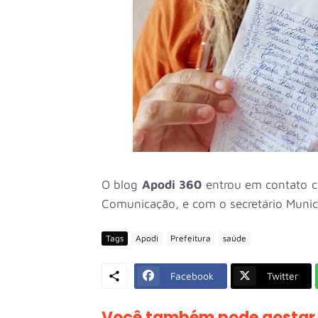
O blog
Apodi 360
entrou em contato co
Comunicação, e com o secretário Munici
Tags
Apodi
Prefeitura
saúde
Facebook
Twitter
Você também pode gostar