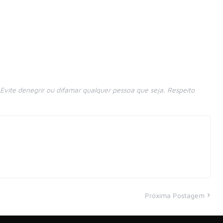
vite denegrir ou difamar qualquer pessoa que seja. Respeito
Próxima Postagem