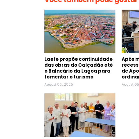
Laete propõe continuidade
Após 
das obras do Calçadão até
recess
o Balneário da Lagoa para
de Apo
fomentar o turismo
ordiná
August 06, 2026
August 06