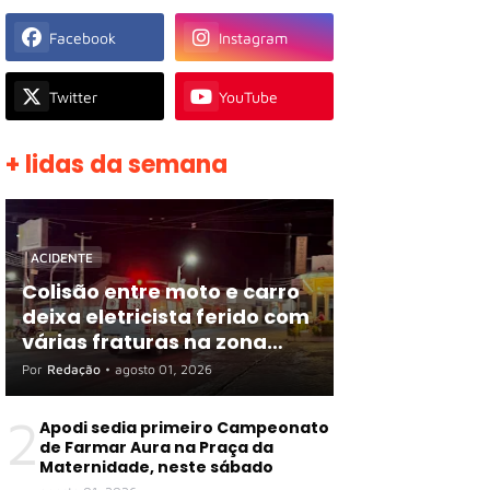
Facebook
Instagram
Twitter
YouTube
+ lidas da semana
ACIDENTE
Colisão entre moto e carro
deixa eletricista ferido com
várias fraturas na zona
rural de Apodi
Por
Redação
•
agosto 01, 2026
2
Apodi sedia primeiro Campeonato
de Farmar Aura na Praça da
Maternidade, neste sábado