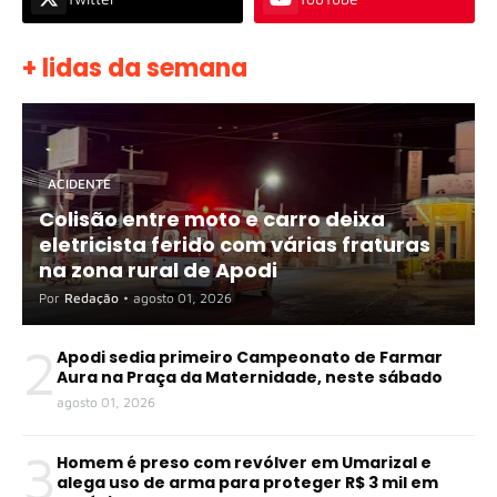
+ lidas da semana
ACIDENTE
Colisão entre moto e carro deixa
eletricista ferido com várias fraturas
na zona rural de Apodi
Por
Redação
•
agosto 01, 2026
2
Apodi sedia primeiro Campeonato de Farmar
Aura na Praça da Maternidade, neste sábado
agosto 01, 2026
3
Homem é preso com revólver em Umarizal e
alega uso de arma para proteger R$ 3 mil em