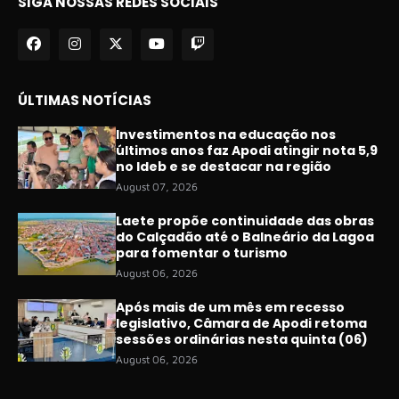
SIGA NOSSAS REDES SOCIAIS
ÚLTIMAS NOTÍCIAS
Investimentos na educação nos
últimos anos faz Apodi atingir nota 5,9
no Ideb e se destacar na região
August 07, 2026
Laete propõe continuidade das obras
do Calçadão até o Balneário da Lagoa
para fomentar o turismo
August 06, 2026
Após mais de um mês em recesso
legislativo, Câmara de Apodi retoma
sessões ordinárias nesta quinta (06)
August 06, 2026