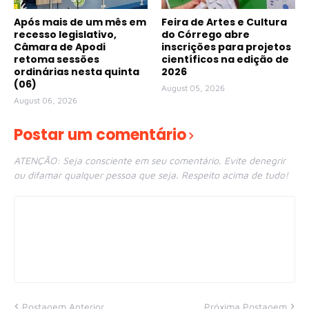
Após mais de um mês em
Feira de Artes e Cultura
recesso legislativo,
do Córrego abre
Câmara de Apodi
inscrições para projetos
retoma sessões
científicos na edição de
ordinárias nesta quinta
2026
(06)
August 05, 2026
August 06, 2026
Postar um comentário
ATENÇÃO: Seja consciente em seu comentário. Evite denegrir
ou difamar qualquer pessoa que seja. Respeito acima de tudo!
Postagem Anterior
Próxima Postagem