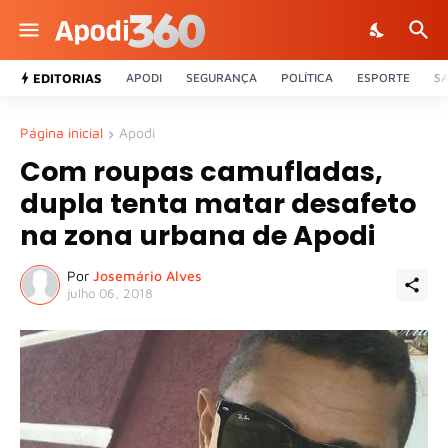
EDITORIAS
APODI
SEGURANÇA
POLÍTICA
ESPORTE
S
Página inicial
Apodi
Com roupas camufladas,
dupla tenta matar desafeto
na zona urbana de Apodi
Por
Josemário Alves
julho 06, 2018