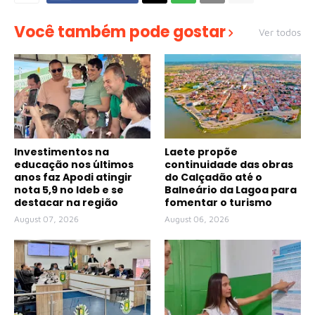
Você também pode gostar
Ver todos
Investimentos na
Laete propõe
educação nos últimos
continuidade das obras
anos faz Apodi atingir
do Calçadão até o
nota 5,9 no Ideb e se
Balneário da Lagoa para
destacar na região
fomentar o turismo
August 07, 2026
August 06, 2026