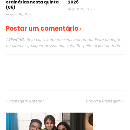
ordinárias nesta quinta
2026
(06)
August 05, 2026
August 06, 2026
Postar um comentário
ATENÇÃO: Seja consciente em seu comentário. Evite denegrir
ou difamar qualquer pessoa que seja. Respeito acima de tudo!
Postagem Anterior
Próxima Postagem