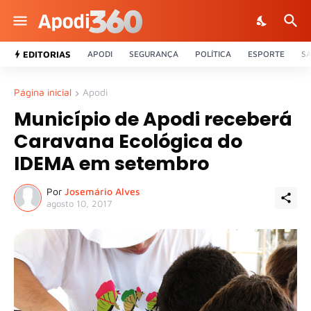
EDITORIAS
APODI
SEGURANÇA
POLÍTICA
ESPORTE
S
Página inicial
Apodi
Município de Apodi receberá
Caravana Ecológica do
IDEMA em setembro
Por
Josemário Alves
agosto 10, 2017