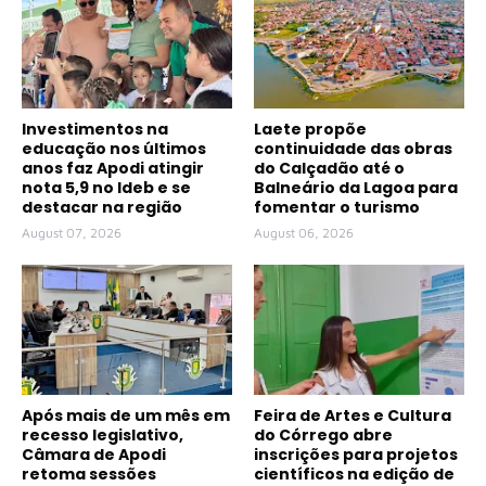
Investimentos na
Laete propõe
educação nos últimos
continuidade das obras
anos faz Apodi atingir
do Calçadão até o
nota 5,9 no Ideb e se
Balneário da Lagoa para
destacar na região
fomentar o turismo
August 07, 2026
August 06, 2026
Após mais de um mês em
Feira de Artes e Cultura
recesso legislativo,
do Córrego abre
Câmara de Apodi
inscrições para projetos
retoma sessões
científicos na edição de