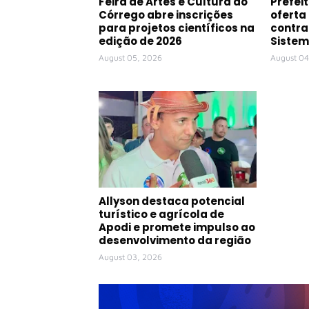
Feira de Artes e Cultura do
Prefeit
Córrego abre inscrições
oferta
para projetos científicos na
contra
edição de 2026
Sistem
August 05, 2026
August 04
Allyson destaca potencial
turístico e agrícola de
Apodi e promete impulso ao
desenvolvimento da região
August 03, 2026