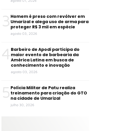
agosto 01, 2026
3
Homem é preso com revólver em
Umarizal e alega uso de arma para
proteger R$ 3 mil em espécie
agosto 03, 2026
4
Barbeiro de Apodi participa do
maior evento de barbearia da
América Latina em busca de
conhecimento e inovação
agosto 03, 2026
5
Polícia Militar de Patu realiza
treinamento para criação do GTO
na cidade de Umarizal
julho 30, 2026