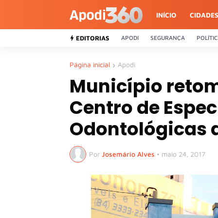
INÍCIO
CIDADE
EDITORIAS
APODI
SEGURANÇA
POLÍTI
Página inicial
Apodi
Município reto
Centro de Espec
Odontológicas 
Por
Josemário Alves
•
maio 24, 2017