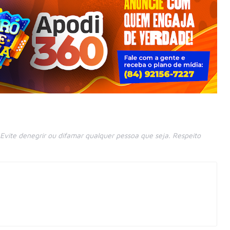
vite denegrir ou difamar qualquer pessoa que seja. Respeito