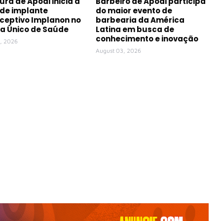
ura de Apodi inicia a
Barbeiro de Apodi participa
 de implante
do maior evento de
ceptivo Implanon no
barbearia da América
a Único de Saúde
Latina em busca de
conhecimento e inovação
, 2026
August 03, 2026