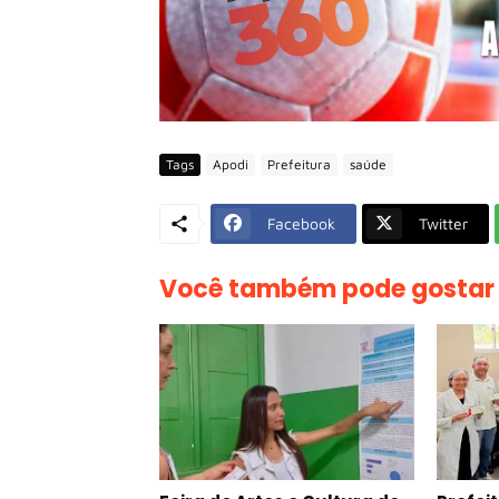
Tags
Apodi
Prefeitura
saúde
Facebook
Twitter
Você também pode gostar