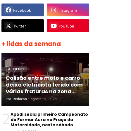
Facebook
Instagram
Twitter
YouTube
+ lidas da semana
ACIDENTE
Colisão entre moto e carro
deixa eletricista ferido com
várias fraturas na zona
rural de Apodi
Por
Redação
•
agosto 01, 2026
2
Apodi sedia primeiro Campeonato
de Farmar Aura na Praça da
Maternidade, neste sábado