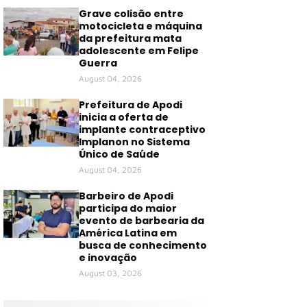
Grave colisão entre
motocicleta e máquina
da prefeitura mata
adolescente em Felipe
Guerra
August 04, 2026
Prefeitura de Apodi
inicia a oferta de
implante contraceptivo
Implanon no Sistema
Único de Saúde
August 04, 2026
Barbeiro de Apodi
participa do maior
evento de barbearia da
América Latina em
busca de conhecimento
e inovação
August 03, 2026