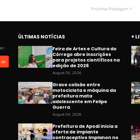
Próxima Postagem
ÚLTIMAS NOTÍCIAS
+ L
er.
Feira de Artes e Cultura do
Córrego abre inscrições
para projetos científicos na
edição de 2026
August 05, 2026
Grave colisão entre
motocicleta e máquina da
prefeitura mata
adolescente em Felipe
Guerra
August 04, 2026
Prefeitura de Apodi inicia a
oferta de implante
contraceptivo Implanon no