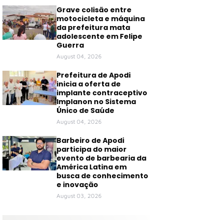
Grave colisão entre
motocicleta e máquina
da prefeitura mata
adolescente em Felipe
Guerra
August 04, 2026
Prefeitura de Apodi
inicia a oferta de
implante contraceptivo
Implanon no Sistema
Único de Saúde
August 04, 2026
Barbeiro de Apodi
participa do maior
evento de barbearia da
América Latina em
busca de conhecimento
e inovação
August 03, 2026