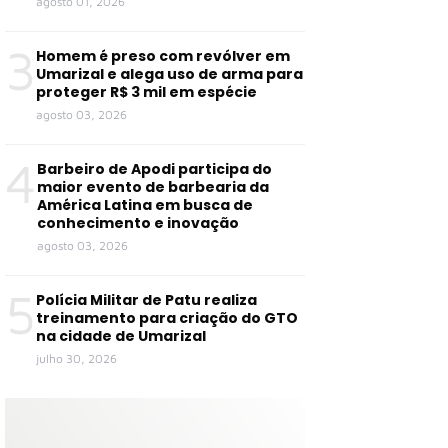
agosto 01, 2026
3
Homem é preso com revólver em
Umarizal e alega uso de arma para
proteger R$ 3 mil em espécie
agosto 03, 2026
4
Barbeiro de Apodi participa do
maior evento de barbearia da
América Latina em busca de
conhecimento e inovação
agosto 03, 2026
5
Polícia Militar de Patu realiza
treinamento para criação do GTO
na cidade de Umarizal
julho 30, 2026