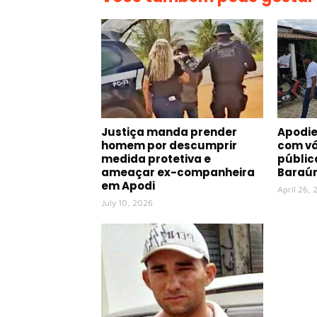
Justiça manda prender
Apodie
homem por descumprir
com vá
medida protetiva e
públic
ameaçar ex-companheira
Baraú
em Apodi
April 26,
July 10, 2026