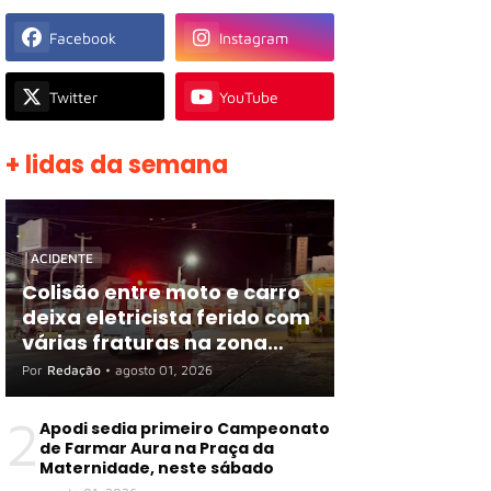
Facebook
Instagram
Twitter
YouTube
+ lidas da semana
ACIDENTE
Colisão entre moto e carro
deixa eletricista ferido com
várias fraturas na zona
rural de Apodi
Por
Redação
•
agosto 01, 2026
2
Apodi sedia primeiro Campeonato
de Farmar Aura na Praça da
Maternidade, neste sábado