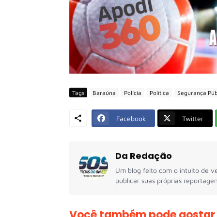
Tags
Baraúna
Polícia
Política
Segurança Públ
Facebook
Twitter
Da Redação
Um blog feito com o intuito de ve
publicar suas próprias reportagen
Você também pode gostar