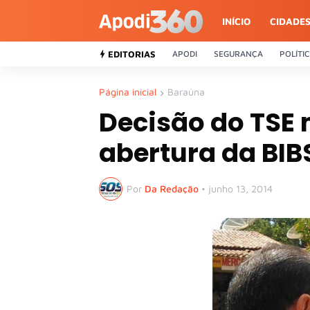
INÍCIO
CIDADE
EDITORIAS
APODI
SEGURANÇA
POLÍTI
Página inicial
Baraúna
Decisão do TSE
abertura da BI
Por
Da Redação
•
junho 13, 2014