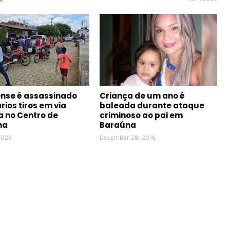
nse é assassinado
Criança de um ano é
rios tiros em via
baleada durante ataque
a no Centro de
criminoso ao pai em
na
Baraúna
 2025
December 28, 2016