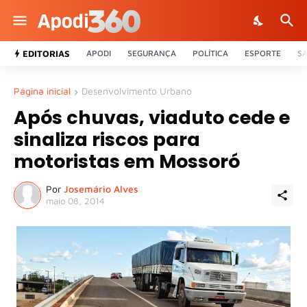
EDITORIAS
APODI
SEGURANÇA
POLÍTICA
ESPORTE
S
Página inicial
Desenvolvimento Urbano
Após chuvas, viaduto cede e
sinaliza riscos para
motoristas em Mossoró
Por
Josemário Alves
maio 08, 2014