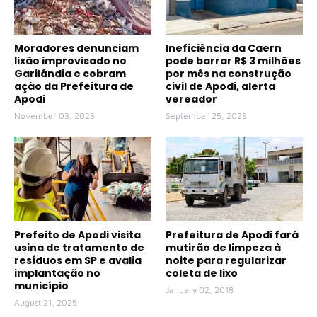
Moradores denunciam
Ineficiência da Caern
lixão improvisado no
pode barrar R$ 3 milhões
Garilândia e cobram
por mês na construção
ação da Prefeitura de
civil de Apodi, alerta
Apodi
vereador
November 03, 2025
September 25, 2025
Prefeito de Apodi visita
Prefeitura de Apodi fará
usina de tratamento de
mutirão de limpeza à
resíduos em SP e avalia
noite para regularizar
implantação no
coleta de lixo
município
January 02, 2018
August 21, 2025