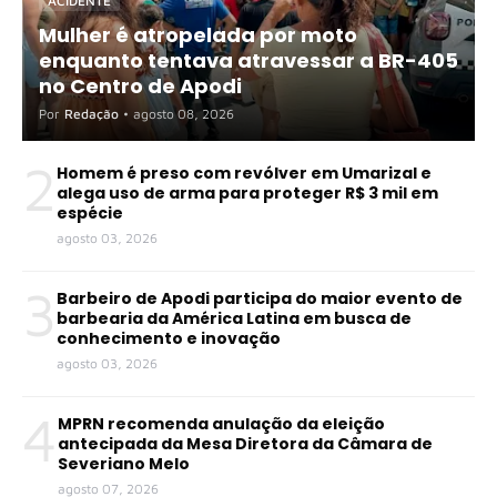
ACIDENTE
Mulher é atropelada por moto
enquanto tentava atravessar a BR-405
no Centro de Apodi
Por
Redação
•
agosto 08, 2026
2
Homem é preso com revólver em Umarizal e
alega uso de arma para proteger R$ 3 mil em
espécie
agosto 03, 2026
3
Barbeiro de Apodi participa do maior evento de
barbearia da América Latina em busca de
conhecimento e inovação
agosto 03, 2026
4
MPRN recomenda anulação da eleição
antecipada da Mesa Diretora da Câmara de
Severiano Melo
agosto 07, 2026