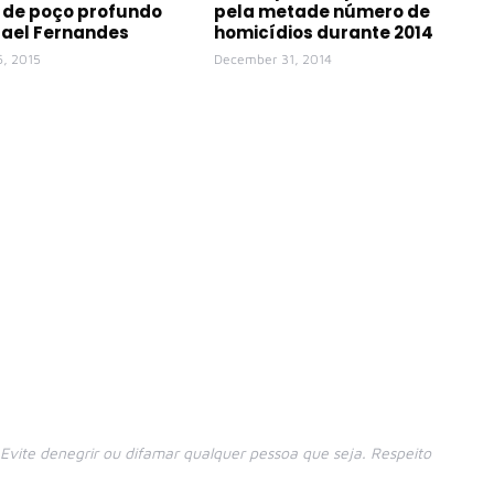
 de poço profundo
pela metade número de
ael Fernandes
homicídios durante 2014
6, 2015
December 31, 2014
vite denegrir ou difamar qualquer pessoa que seja. Respeito