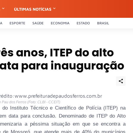
S
ÚLTIMAS NOTÍCIAS
CA
ESPORTE
SAÚDE
ECONOMIA
ESTADO
BRASIL
ês anos, ITEP do alto
data para inauguração
 Pau dos Ferros (Foto: CLBI - CCEIT)
do Instituto Técnico e Científico de Polícia (ITEP) na
tem data para conclusão. Denominado de ITEP do Alto
amenizaria a péssima situação em que se encontra a
e de Mossoró, que atende mais de 40% do municípios