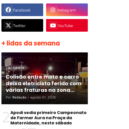
Facebook
Instagram
Twitter
YouTube
+ lidas da semana
ACIDENTE
Colisão entre moto e carro
deixa eletricista ferido com
várias fraturas na zona
rural de Apodi
Por
Redação
•
agosto 01, 2026
2
Apodi sedia primeiro Campeonato
de Farmar Aura na Praça da
Maternidade, neste sábado