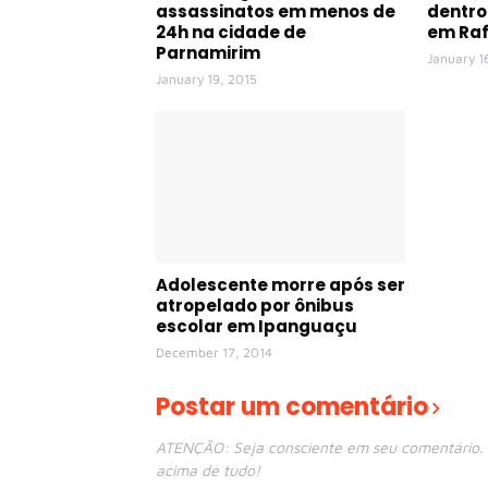
assassinatos em menos de
dentro
24h na cidade de
em Raf
Parnamirim
January 1
January 19, 2015
Adolescente morre após ser
atropelado por ônibus
escolar em Ipanguaçu
December 17, 2014
Postar um comentário
ATENÇÃO: Seja consciente em seu comentário. E
acima de tudo!