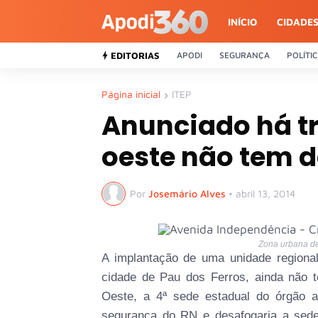
INÍCIO
CIDADE
EDITORIAS
APODI
SEGURANÇA
POLÍTI
Página inicial
ITEP
Anunciado há tr
oeste não tem 
Por
Josemário Alves
•
abril 13, 2014
Zona urbana de
A implantação de uma unidade regional 
cidade de Pau dos Ferros, ainda não 
Oeste, a 4ª sede estadual do órgão 
segurança do RN e desafogaria a sed