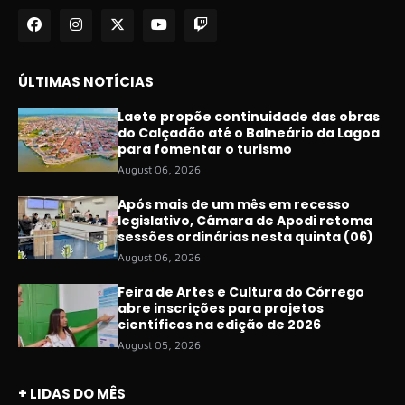
ÚLTIMAS NOTÍCIAS
Laete propõe continuidade das obras
do Calçadão até o Balneário da Lagoa
para fomentar o turismo
August 06, 2026
Após mais de um mês em recesso
legislativo, Câmara de Apodi retoma
sessões ordinárias nesta quinta (06)
August 06, 2026
Feira de Artes e Cultura do Córrego
abre inscrições para projetos
científicos na edição de 2026
August 05, 2026
+ LIDAS DO MÊS