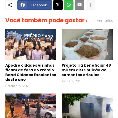
Facebook
Você também pode gostar
Ver todos
Apodi e cidades vizinhas
Projeto irá beneficiar 48
ficam de fora do Prêmio
mil em distribuição de
Band Cidades Excelentes
sementes crioulas
deste ano
June 02, 2015
October 15, 2025