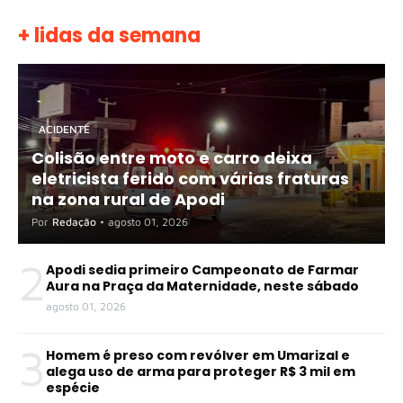
+ lidas da semana
ACIDENTE
Colisão entre moto e carro deixa
eletricista ferido com várias fraturas
na zona rural de Apodi
Por
Redação
•
agosto 01, 2026
2
Apodi sedia primeiro Campeonato de Farmar
Aura na Praça da Maternidade, neste sábado
agosto 01, 2026
3
Homem é preso com revólver em Umarizal e
alega uso de arma para proteger R$ 3 mil em
espécie