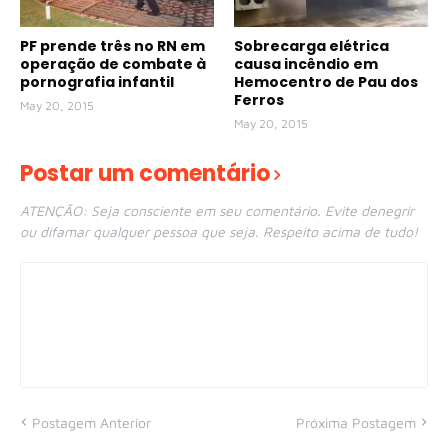
PF prende três no RN em
Sobrecarga elétrica
operação de combate à
causa incêndio em
pornografia infantil
Hemocentro de Pau dos
Ferros
May 20, 2015
May 20, 2015
Postar um comentário
ATENÇÃO: Seja consciente em seu comentário. Evite denegrir
ou difamar qualquer pessoa que seja. Respeito acima de tudo!
Postagem Anterior
Próxima Postagem