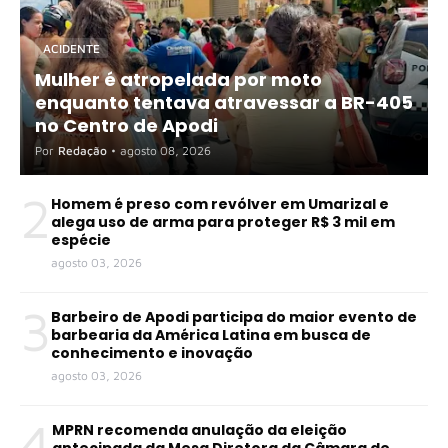
ACIDENTE
Mulher é atropelada por moto
enquanto tentava atravessar a BR-405
no Centro de Apodi
Por
Redação
•
agosto 08, 2026
2
Homem é preso com revólver em Umarizal e
alega uso de arma para proteger R$ 3 mil em
espécie
agosto 03, 2026
3
Barbeiro de Apodi participa do maior evento de
barbearia da América Latina em busca de
conhecimento e inovação
agosto 03, 2026
4
MPRN recomenda anulação da eleição