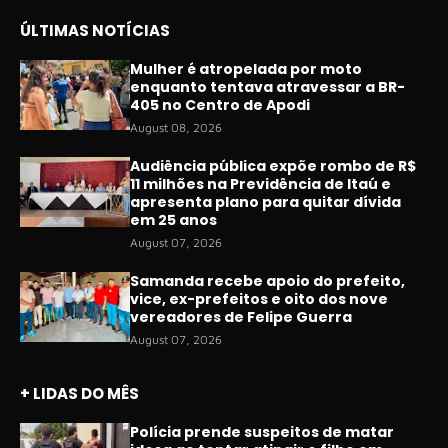
ÚLTIMAS NOTÍCIAS
Mulher é atropelada por moto
enquanto tentava atravessar a BR-
405 no Centro de Apodi
August 08, 2026
Audiência pública expõe rombo de R$
11 milhões na Previdência de Itaú e
apresenta plano para quitar dívida
em 25 anos
August 07, 2026
Samanda recebe apoio do prefeito,
vice, ex-prefeitos e oito dos nove
vereadores de Felipe Guerra
August 07, 2026
+ LIDAS DO MÊS
Polícia prende suspeitos de matar