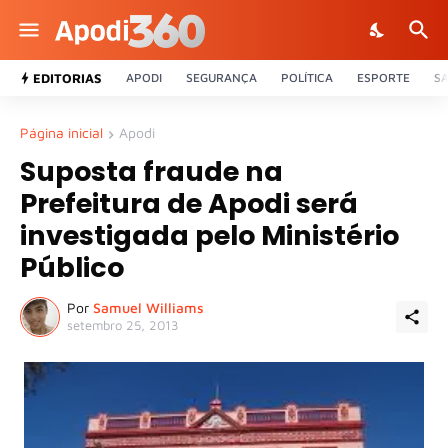
EDITORIAS
APODI
SEGURANÇA
POLÍTICA
ESPORTE
S
Página inicial
Apodi
Suposta fraude na
Prefeitura de Apodi será
investigada pelo Ministério
Público
Por
Samuel Williams
setembro 25, 2013