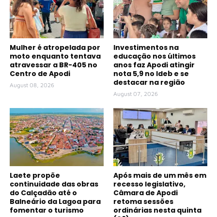
Mulher é atropelada por
Investimentos na
moto enquanto tentava
educação nos últimos
atravessar a BR-405 no
anos faz Apodi atingir
Centro de Apodi
nota 5,9 no Ideb e se
destacar na região
August 08, 2026
August 07, 2026
Laete propõe
Após mais de um mês em
continuidade das obras
recesso legislativo,
do Calçadão até o
Câmara de Apodi
Balneário da Lagoa para
retoma sessões
fomentar o turismo
ordinárias nesta quinta