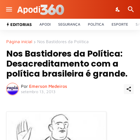
EDITORIAS
APODI
SEGURANÇA
POLÍTICA
ESPORTE
S
Página inicial
Nos Bastidores da Política
Nos Bastidores da Política:
Desacreditamento com a
política brasileira é grande.
Por
Emerson Medeiros
setembro 13, 2013