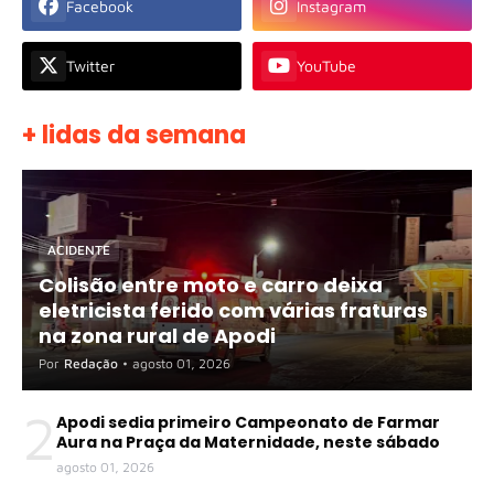
Facebook
Instagram
Twitter
YouTube
+ lidas da semana
ACIDENTE
Colisão entre moto e carro deixa
eletricista ferido com várias fraturas
na zona rural de Apodi
Por
Redação
•
agosto 01, 2026
2
Apodi sedia primeiro Campeonato de Farmar
Aura na Praça da Maternidade, neste sábado
agosto 01, 2026