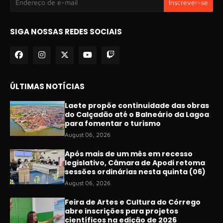
SIGA NOSSAS REDES SOCIAIS
ÚLTIMAS NOTÍCIAS
Laete propõe continuidade das obras
do Calçadão até o Balneário da Lagoa
para fomentar o turismo
August 06, 2026
Após mais de um mês em recesso
legislativo, Câmara de Apodi retoma
sessões ordinárias nesta quinta (06)
August 06, 2026
Feira de Artes e Cultura do Córrego
abre inscrições para projetos
científicos na edição de 2026