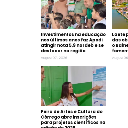
Investimentos na educação
Laete 
nos últimos anos faz Apodi
das ob
atingir nota 5,9 no Ideb e se
o Baln
destacar na região
foment
August 07, 2026
August 06
Feira de Artes e Cultura do
Córrego abre inscrições
para projetos científicos na
edição de 2026