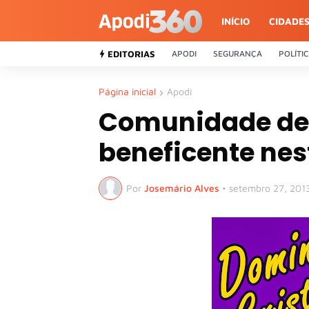
INÍCIO
CIDADE
EDITORIAS
APODI
SEGURANÇA
POLÍTI
Página inicial
Apodi
Comunidade de 
beneficente ne
Por
Josemário Alves
•
setembro 27, 201