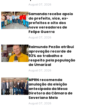
August 07, 2026
Samanda recebe apoio
do prefeito, vice, ex-
prefeitos e oito dos
nove vereadores de
Felipe Guerra
August 07, 2026
Raimundo Pezão atribui
aprovação recorde de
93% ao trabalho e
respeito pela população
de Umarizal
August 07, 2026
MPRN recomenda
anulação da eleição
antecipada da Mesa
Diretora da Câmara de
Severiano Melo
August 07, 2026