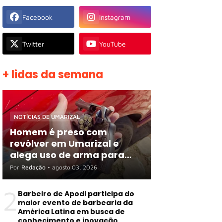
Facebook
Instagram
Twitter
YouTube
+ lidas da semana
NOTÍCIAS DE UMARIZAL
Homem é preso com
revólver em Umarizal e
alega uso de arma para
proteger R$ 3 mil em
Por
Redação
•
agosto 03, 2026
espécie
2
Barbeiro de Apodi participa do
maior evento de barbearia da
América Latina em busca de
conhecimento e inovação