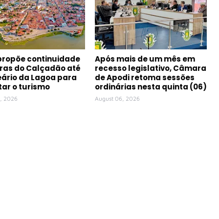
propõe continuidade
Após mais de um mês em
ras do Calçadão até
recesso legislativo, Câmara
eário da Lagoa para
de Apodi retoma sessões
ar o turismo
ordinárias nesta quinta (06)
, 2026
August 06, 2026