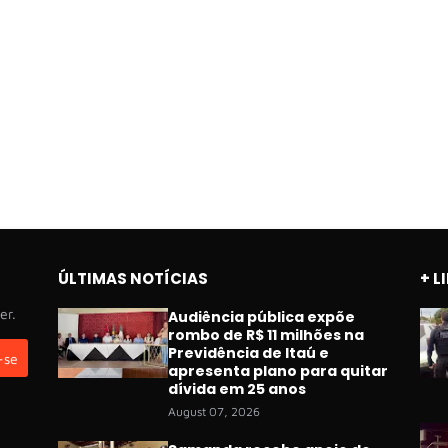
ÚLTIMAS NOTÍCIAS
+ L
er.
Audiência pública expõe
rombo de R$ 11 milhões na
Previdência de Itaú e
apresenta plano para quitar
dívida em 25 anos
August 07, 2026