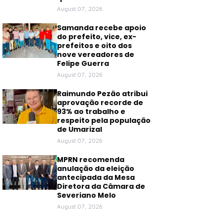
August 07, 2026
Samanda recebe apoio
do prefeito, vice, ex-
prefeitos e oito dos
nove vereadores de
Felipe Guerra
August 07, 2026
Raimundo Pezão atribui
aprovação recorde de
93% ao trabalho e
respeito pela população
de Umarizal
August 07, 2026
MPRN recomenda
anulação da eleição
antecipada da Mesa
Diretora da Câmara de
Severiano Melo
August 07, 2026