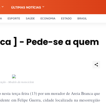
S
ÚLTIMAS NOTÍCIAS
CA
ESPORTE
SAÚDE
ECONOMIA
ESTADO
BRASIL
ica ] - Pede-se a quem
tração - Modelo da motocicleta
o nesta terça-feira (13) por um morador de Areia Branca que
idente em Felipe Guerra, cidade localizada na mesorregião