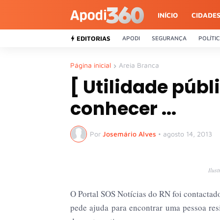
INÍCIO
CIDADE
EDITORIAS
APODI
SEGURANÇA
POLÍTI
Página inicial
Areia Branca
[ Utilidade públ
conhecer ...
Por
Josemário Alves
•
agosto 14, 2013
Ilus
O Portal SOS Notícias do RN foi contactad
pede ajuda para encontrar uma pessoa res