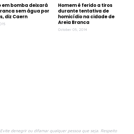
o em bomba deixará
Homem é ferido a tiros
Branca sem água por
durante tentativa de
s, diz Caern
homicídio na cidade de
Areia Branca
015
October 05, 2014
vite denegrir ou difamar qualquer pessoa que seja. Respeito