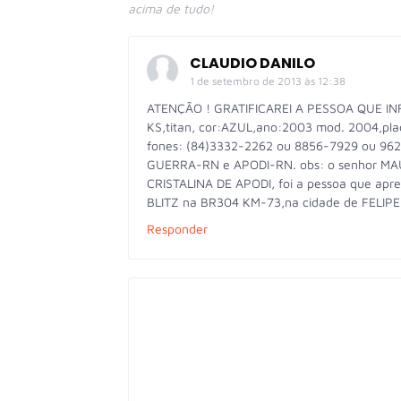
acima de tudo!
CLAUDIO DANILO
1 de setembro de 2013 às 12:38
ATENÇÃO ! GRATIFICAREI A PESSOA QUE 
KS,titan, cor:AZUL,ano:2003 mod. 2004,p
fones: (84)3332-2262 ou 8856-7929 ou 9628-
GUERRA-RN e APODI-RN. obs: o senhor MAU
CRISTALINA DE APODI, foi a pessoa que apre
BLITZ na BR304 KM-73,na cidade de FELI
Responder