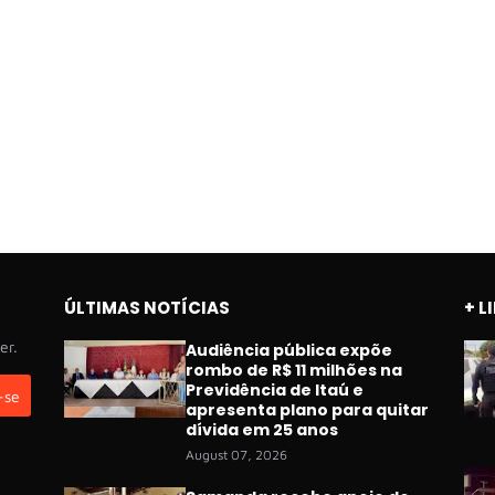
ÚLTIMAS NOTÍCIAS
+ L
er.
Audiência pública expõe
rombo de R$ 11 milhões na
Previdência de Itaú e
apresenta plano para quitar
dívida em 25 anos
August 07, 2026