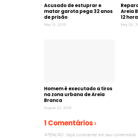
Acusado de estuprar e
Repar
matar garota pega 32 anos
Areia 
de prisão
12 hora
May 13, 2015
May 05, 2
Homem é executado a tiros
na zona urbana de Areia
Branca
August 22, 2014
1 Comentários
ATENÇÃO: Seja consciente em seu comentário. E