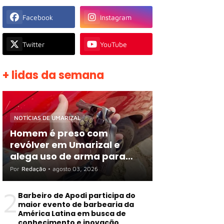
Facebook
Instagram
Twitter
YouTube
+ lidas da semana
NOTÍCIAS DE UMARIZAL
Homem é preso com
revólver em Umarizal e
alega uso de arma para
proteger R$ 3 mil em
Por
Redação
•
agosto 03, 2026
espécie
2
Barbeiro de Apodi participa do
maior evento de barbearia da
América Latina em busca de
conhecimento e inovação