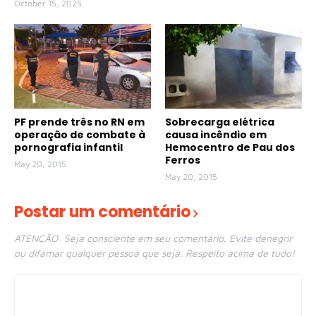
October 15, 2025
PF prende três no RN em
Sobrecarga elétrica
operação de combate à
causa incêndio em
pornografia infantil
Hemocentro de Pau dos
Ferros
May 20, 2015
May 20, 2015
Postar um comentário
ATENÇÃO: Seja consciente em seu comentário. Evite denegrir
ou difamar qualquer pessoa que seja. Respeito acima de tudo!