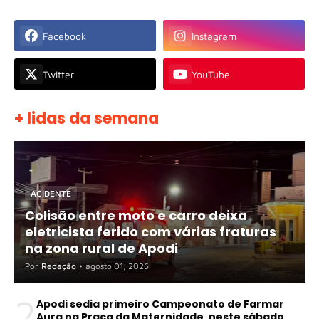
Facebook
Instagram
Twitter
YouTube
+ lidas da semana
ACIDENTE
Colisão entre moto e carro deixa
eletricista ferido com várias fraturas
na zona rural de Apodi
Por
Redação
•
agosto 01, 2026
2
Apodi sedia primeiro Campeonato de Farmar
Aura na Praça da Maternidade, neste sábado