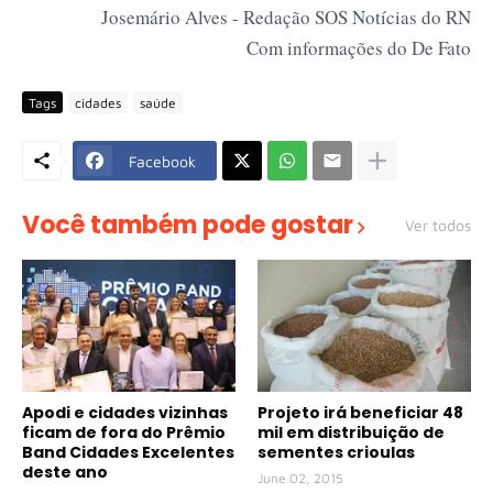
Josemário Alves - Redação SOS Notícias do RN
Com informações do De Fato
Tags
cidades
saúde
Facebook
Você também pode gostar
Ver todos
Apodi e cidades vizinhas
Projeto irá beneficiar 48
ficam de fora do Prêmio
mil em distribuição de
Band Cidades Excelentes
sementes crioulas
deste ano
June 02, 2015