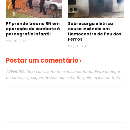
PF prende três no RN em
Sobrecarga elétrica
operação de combate à
causa incêndio em
pornografia infantil
Hemocentro de Pau dos
Ferros
May 20, 2015
May 20, 2015
Postar um comentário
ATENÇÃO: Seja consciente em seu comentário. Evite denegrir
ou difamar qualquer pessoa que seja. Respeito acima de tudo!