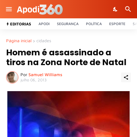
EDITORIAS
APODI
SEGURANÇA
POLÍTICA
ESPORTE
S
Página inicial
cidades
Homem é assassinado a
tiros na Zona Norte de Natal
Por
Samuel Williams
julho 06, 2013