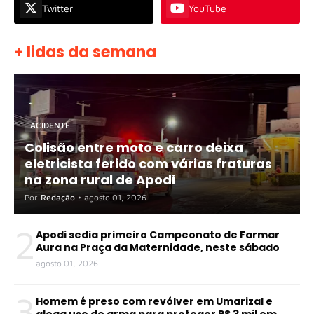
Twitter
YouTube
+ lidas da semana
ACIDENTE
Colisão entre moto e carro deixa
eletricista ferido com várias fraturas
na zona rural de Apodi
Por
Redação
•
agosto 01, 2026
2
Apodi sedia primeiro Campeonato de Farmar
Aura na Praça da Maternidade, neste sábado
agosto 01, 2026
3
Homem é preso com revólver em Umarizal e
alega uso de arma para proteger R$ 3 mil em