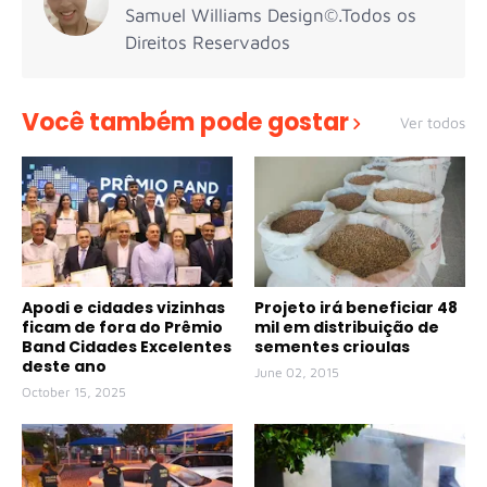
Samuel Williams Design©.Todos os
Direitos Reservados
Você também pode gostar
Ver todos
Apodi e cidades vizinhas
Projeto irá beneficiar 48
ficam de fora do Prêmio
mil em distribuição de
Band Cidades Excelentes
sementes crioulas
deste ano
June 02, 2015
October 15, 2025