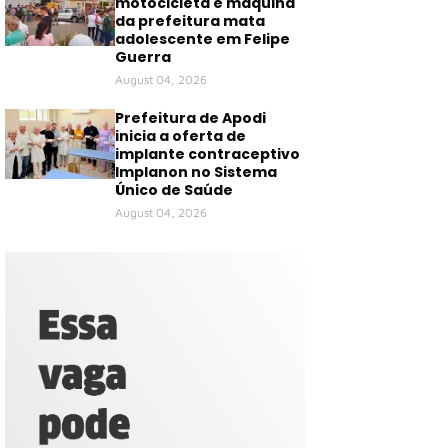
motocicleta e máquina
da prefeitura mata
adolescente em Felipe
Guerra
August 04, 2026
Prefeitura de Apodi
inicia a oferta de
implante contraceptivo
Implanon no Sistema
Único de Saúde
August 04, 2026