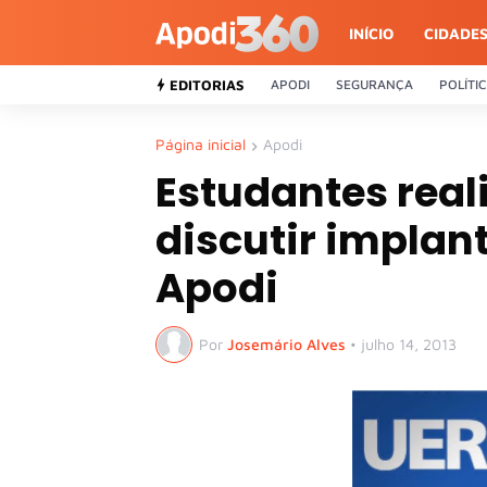
INÍCIO
CIDADE
EDITORIAS
APODI
SEGURANÇA
POLÍTI
Página inicial
Apodi
Estudantes rea
discutir impla
Apodi
Por
Josemário Alves
•
julho 14, 2013