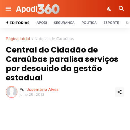
EDITORIAS
APODI
SEGURANÇA
POLÍTICA
ESPORTE
S
Página inicial
Notícias de Caraúbas
Central do Cidadão de
Caraúbas paralisa serviços
por descuido da gestão
estadual
Por
Josemário Alves
julho 29, 2013