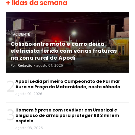
+ lidas da semana
ACIDENTE
Colisão entre moto e carro deixa
eletricista ferido com várias fraturas
na zona rural de Apodi
Por
Redação
•
agosto 01, 2026
2
Apodi sedia primeiro Campeonato de Farmar
Aura na Praça da Maternidade, neste sábado
agosto 01, 2026
3
Homem é preso com revólver em Umarizal e
alega uso de arma para proteger R$ 3 mil em
espécie
agosto 03, 2026