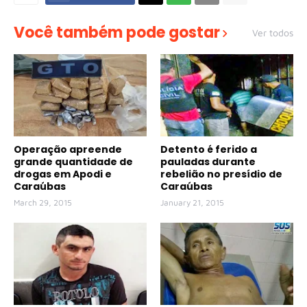
Você também pode gostar
Ver todos
Operação apreende
Detento é ferido a
grande quantidade de
pauladas durante
drogas em Apodi e
rebelião no presídio de
Caraúbas
Caraúbas
March 29, 2015
January 21, 2015