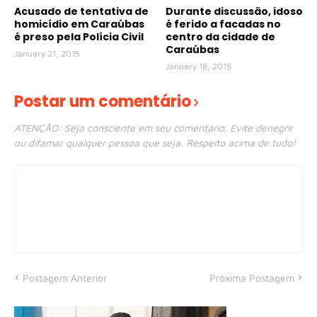
Acusado de tentativa de
Durante discussão, idoso
homicídio em Caraúbas
é ferido a facadas no
é preso pela Polícia Civil
centro da cidade de
Caraúbas
January 21, 2015
January 18, 2015
Postar um comentário
ATENÇÃO: Seja consciente em seu comentário. Evite denegrir
ou difamar qualquer pessoa que seja. Respeito acima de tudo!
Postagem Anterior
Próxima Postagem